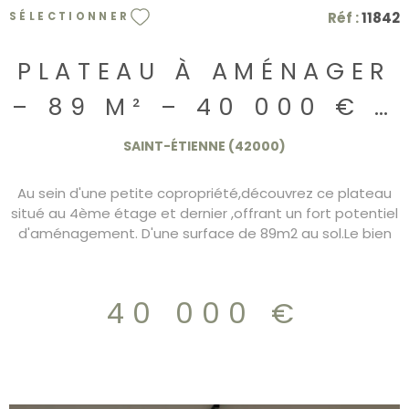
Réf :
11842
SÉLECTIONNER
PLATEAU À AMÉNAGER
– 89 M² – 40 000 € –
SAINT-ÉTIENNE
SAINT-ÉTIENNE (42000)
JACQUARD
Au sein d'une petite copropriété,découvrez ce plateau
situé au 4ème étage et dernier ,offrant un fort potentiel
d'aménagement. D'une surface de 89m2 au sol.Le bien
est vendu à l'état de plateau,possibilité de créer une
tropézienne. Proche des écoles, commerces, transports.
Idéal investisseur.
40 000 €