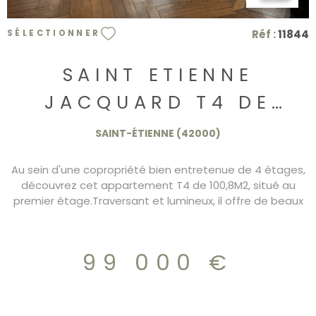
Réf :
11844
SÉLECTIONNER
SAINT ETIENNE
JACQUARD T4 DE
100,8M2 CENTRE VILLE
SAINT-ÉTIENNE (42000)
Au sein d'une copropriété bien entretenue de 4 étages,
découvrez cet appartement T4 de 100,8M2, situé au
premier étage.Traversant et lumineux, il offre de beaux
volumes. L'appartement se compose d'une cuisine
équipée, d'un salon, d'une salle à manger, de deux
chambres,d'une salle d'eau et d'un wc, chauffage
99 000 €
individuel au gaz, les fenêtres sont en double vitrage
Libre de toute occupation, il nécessite un petit
rafrâichissement. À proximité immédiate du centre-ville,
des écoles,des commerces, et du tramway. Idéal pour