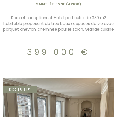
M2 399.000€
SAINT-ÉTIENNE (42100)
Rare et exceptionnel, Hotel particulier de 330 m2
habitable proposant de très beaux espaces de vie avec
parquet chevron, cheminée pour le salon. Grande cuisine
dianatoire avec ilot central et nombreux rangements. A
l'étage un coin nuit avec 3 chambres dont 1 suite
parentale et au dernier niveau une grande pièce de 52
399 000 €
m2 et une chambre avec salle d'eau. Garage en rez de
chaussée avec nombreuses dépendances de
rangement et détente (hammam, Jacuzzi). Coup de
coeur assuré. 399.000€ charges 160€/mois
EXCLUSIF