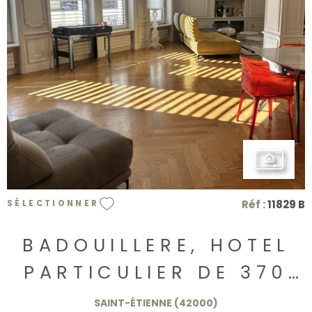
VOIR LE BIEN
Réf :
11829 B
SÉLECTIONNER
BADOUILLERE, HOTEL
PARTICULIER DE 370
M2 399.000€
SAINT-ÉTIENNE (42000)