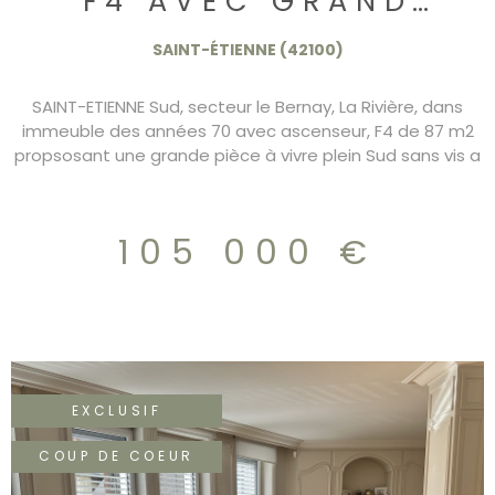
F4 AVEC GRAND
BALCON ET GARAGE
SAINT-ÉTIENNE (42100)
105.000€
SAINT-ETIENNE Sud, secteur le Bernay, La Rivière, dans
immeuble des années 70 avec ascenseur, F4 de 87 m2
propsosant une grande pièce à vivre plein Sud sans vis a
vis avec grand balcon, cuisine indépendante pouvant
s'ouvrir, 2 chambres. Les fenetres sont en PVC double
vitrage, garage et parking. DPE/D 105.000€
105 000 €
EXCLUSIF
COUP DE COEUR