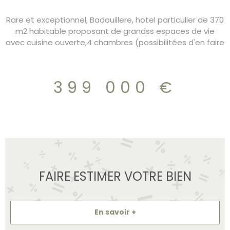
Rare et exceptionnel, Badouillere, hotel particulier de 370
m2 habitable proposant de grandss espaces de vie
avec cuisine ouverte,4 chambres (possibilitées d'en faire
6), 3 salles de bain, chauffage gaz. Au sous sol garage et
dépendances, Jacuzi et Hammam DPE/D charges
160€/mois 399.000€
399 000 €
FAIRE ESTIMER VOTRE BIEN
En savoir +