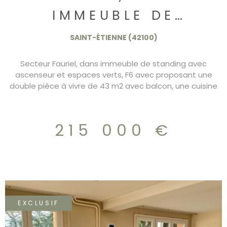
IMMEUBLE DE
STANDING, F6 AVEC
SAINT-ÉTIENNE (42100)
BALCON ET GARAGE
Secteur Fauriel, dans immeuble de standing avec
215.000€
ascenseur et espaces verts, F6 avec proposant une
double pièce à vivre de 43 m2 avec balcon, une cuisine
indépendante, 4 chambres, doubles sanitaires. Les
fenetres sont en double vitrage avec des volets roulant
électrique. 1 garage en sous sol et un parking couvert
215 000 €
possible à l'achat pour 8.000€ DPE/D Charges 215.000€
EXCLUSIF