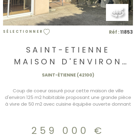
Réf :
11853
SÉLECTIONNER
SAINT-ETIENNE
MAISON D'ENVIRON
125 M2 AVEC GARAGE
SAINT-ÉTIENNE (42100)
259.000€
Coup de coeur assuré pour cette maison de ville
d'environ 125 m2 habitable proposant une grande pièce
à vivre de 50 m2 avec cuisine équipée ouverte donnant
sur terrasse, 4 chambres, doubles sanitaires. Terrasse
avec Jaccuzzi. Parfait etat. Grand garage.DPE/C
259.000€
259 000 €