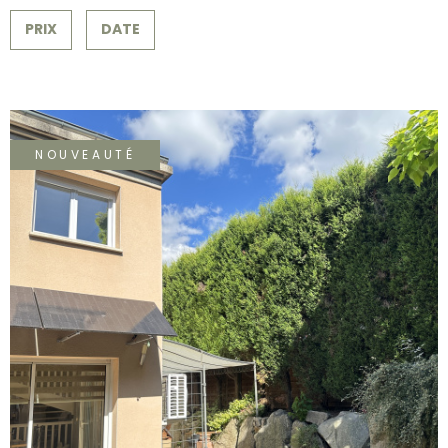
SURFACE
PLUS DE CRITÈRES
CONTACT
PRIX
DATE
Pièces
RECHERCHER
PIÈCES
RÉFÉRENCE
NOUVEAUTÉ
CRITÈRES SUPPLÉMENTAIRES
Piscine
Parking
Terrasse
VOIR LE BIEN