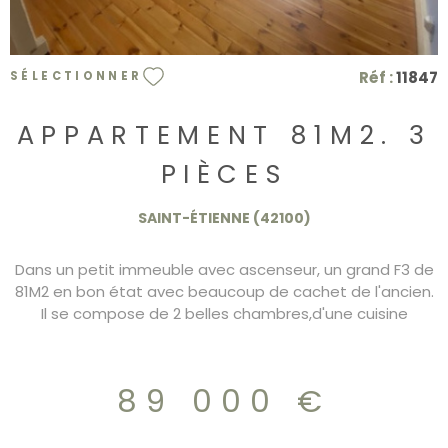
Réf :
11847
SÉLECTIONNER
APPARTEMENT 81M2. 3
PIÈCES
SAINT-ÉTIENNE (42100)
Dans un petit immeuble avec ascenseur, un grand F3 de
81M2 en bon état avec beaucoup de cachet de l'ancien.
Il se compose de 2 belles chambres,d'une cuisine
fermée. Les fenêtres sont en double vitrage PVC. Le
chauffage est au gaz individuel. possibilité d'acquérir un
garage en supplément dans l'immeuble.
89 000 €