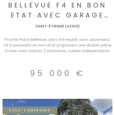
BELLEVUE F4 EN BON
ETAT AVEC GARAGE
95.000€
SAINT-ÉTIENNE (42100)
Proche Place Bellevue, dans immeuble avec ascenseur,
F4 traverssant en bon etat proposant une double pièce
à vivre avec balcon, 2 chambres, cuisine indépendante.
Les fenetres sont en double vitrage PVC. garage dans
immeuble 95.000€ DPE/D
95 000 €
SOUS-COMPROMIS