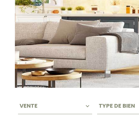
TYPE
TYPE
VOTRE
D'OFFRE
DE
VENTE
TYPE DE BIEN
BIEN
REC
HER