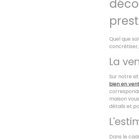
déco
prest
Quel que soi
concrétiser
La ve
Sur notre s
bien en ven
corresponda
maison vous
détails et p
L'esti
Dans le cad