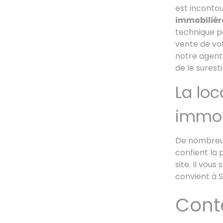
est inconto
immobilièr
technique p
vente de vot
notre agent 
de le surest
La loc
immob
De nombreux
confient la 
site. Il vou
convient à S
Cont