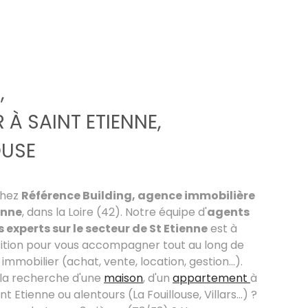
,
 À SAINT ETIENNE,
OUSE
chez
Référence Building, agence immobilière
enne
, dans la Loire (42). Notre équipe d'
agents
 experts sur le secteur de St Etienne
est à
sition pour vous accompagner tout au long de
immobilier (achat, vente, location, gestion...).
 la recherche d'une
maison
, d'un
appartement
à
t Etienne ou alentours (La Fouillouse, Villars...) ?