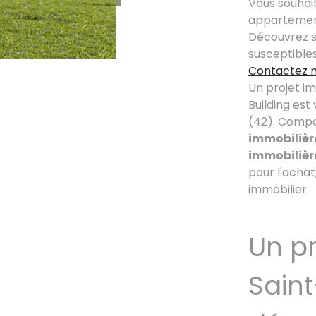
Vous souhai
appartement 
Découvrez s
susceptible
Contactez 
Un projet i
Building est
(42). Compo
immobilièr
immobilière
pour l'achat,
immobilier.
Un pr
Saint