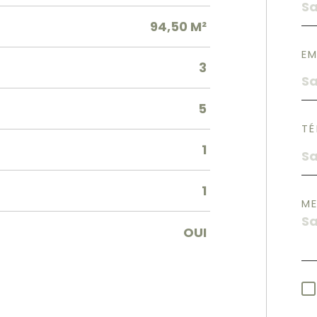
94,50 M²
EM
3
5
TÉ
1
1
M
OUI