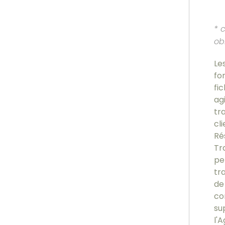
* 
ob
Le
fo
fi
ag
tr
cl
Ré
Tr
pe
tr
de
co
su
l'