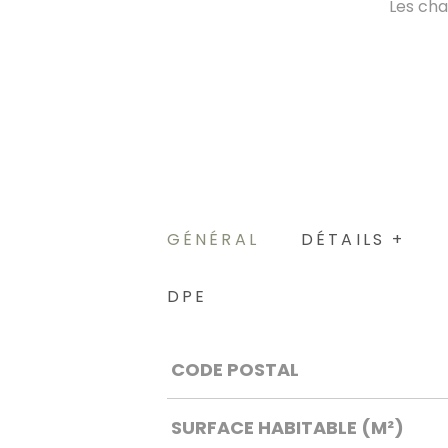
Les cha
GÉNÉRAL
DÉTAILS +
DPE
Caractérisque
Valeurs
CODE POSTAL
SURFACE HABITABLE (M²)