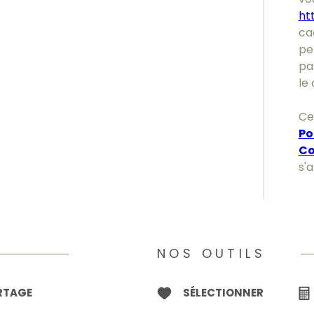
ht
ca
pe
pa
le 
Ce
Po
Co
s'
NOS OUTILS
ARTAGE
SÉLECTIONNER