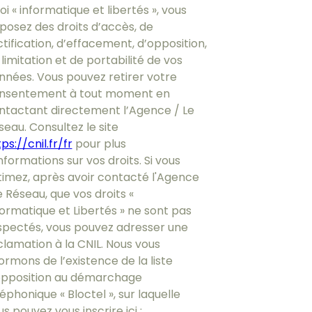
loi « informatique et libertés », vous
sposez des droits d’accès, de
ctification, d’effacement, d’opposition,
limitation et de portabilité de vos
nnées. Vous pouvez retirer votre
nsentement à tout moment en
ntactant directement l’Agence / Le
seau. Consultez le site
ps://cnil.fr/fr
pour plus
nformations sur vos droits. Si vous
timez, après avoir contacté l'Agence
e Réseau, que vos droits «
formatique et Libertés » ne sont pas
spectés, vous pouvez adresser une
clamation à la CNIL. Nous vous
ormons de l’existence de la liste
opposition au démarchage
éphonique « Bloctel », sur laquelle
s pouvez vous inscrire ici :