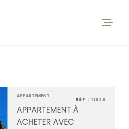
ACCUEIL
VENTES
BIENS V
LOCATIO
APPARTEMENT
RÉF :
11828
APPARTEMENT À
NOS AGE
ACHETER AVEC