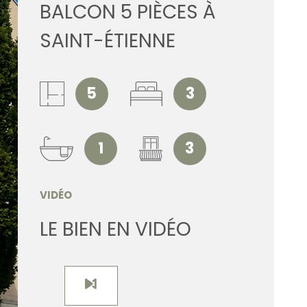
BALCON 5 PIÈCES À
ESTIMATI
SAINT-ÉTIENNE
ALERTE E
5
3
CONTACT
1
3
VIDÉO
LE BIEN EN VIDÉO