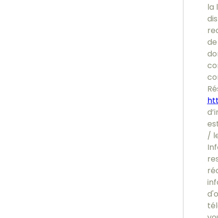
la 
di
re
de 
do
co
co
Ré
htt
d’i
es
/ l
In
re
ré
inf
d'
tél
vou