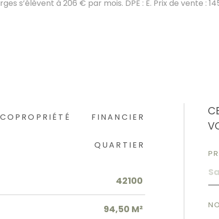
rges s’élèvent à 206 € par mois. DPE : E. Prix de vente : 14
C
COPROPRIÉTÉ
FINANCIER
V
QUARTIER
P
42100
N
94,50 M²