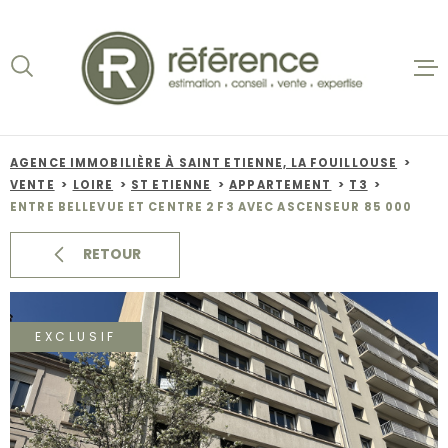
Aller
Aller
Aller
Aller
à
à
au
au
:
la
menu
contenu
recherche
principal
ACCUEIL
VENTES
AGENCE IMMOBILIÈRE À SAINT ETIENNE, LA FOUILLOUSE
VENTE
LOIRE
ST ETIENNE
APPARTEMENT
T3
BIENS VE
ENTRE BELLEVUE ET CENTRE 2 F3 AVEC ASCENSEUR 85 000
LOCATION
RETOUR
NOS AGEN
EXCLUSIF
ESTIMATI
ALERTE E-