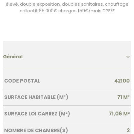
élevé, double exposition, doubles sanitaires, chauffage
collectif 85.000€ charges 159€/mois DPE/F
Général
Caractérisque
Valeurs
CODE POSTAL
42100
SURFACE HABITABLE (M²)
71 M²
SURFACE LOI CARREZ (M²)
71,06 M²
NOMBRE DE CHAMBRE(S)
2