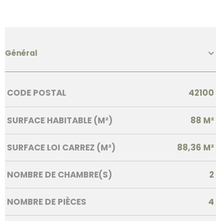
Général
Caractérisque
Valeurs
CODE POSTAL
42100
SURFACE HABITABLE (M²)
88 M²
SURFACE LOI CARREZ (M²)
88,36 M²
NOMBRE DE CHAMBRE(S)
2
NOMBRE DE PIÈCES
4