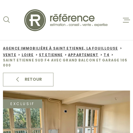
Aller
Aller
Aller
Aller
à
à
au
au
:
la
menu
contenu
recherche
principal
ACCUEIL
VENTES
AGENCE IMMOBILIÈRE À SAINT ETIENNE, LA FOUILLOUSE
VENTE
LOIRE
ST ETIENNE
APPARTEMENT
T4
BIENS VE
SAINT ETIENNE SUD F4 AVEC GRAND BALCON ET GARAGE 105
000
LOCATION
RETOUR
NOS AGEN
EXCLUSIF
ESTIMATI
ALERTE E-