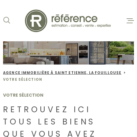
Aller
Aller
Aller
Aller
à
à
au
au
:
la
menu
contenu
recherche
principal
ACCUEIL
VENTES
BIENS VE
AGENCE IMMOBILIÈRE À SAINT ETIENNE, LA FOUILLOUSE
LOCATION
VOTRE SÉLECTION
NOS AGEN
VOTRE SÉLECTION
RETROUVEZ ICI
ESTIMATI
TOUS LES BIENS
ALERTE E-
QUE VOUS AVEZ