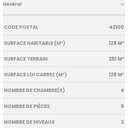
Général
Caractérisque
Valeurs
CODE POSTAL
42100
SURFACE HABITABLE (M²)
128 M²
SURFACE TERRAIN
251 M²
SURFACE LOI CARREZ (M²)
128 M²
NOMBRE DE CHAMBRE(S)
4
NOMBRE DE PIÈCES
6
NOMBRE DE NIVEAUX
2