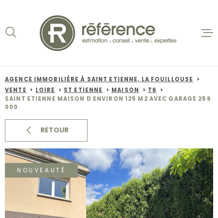
Aller
Aller
Aller
Aller
à
à
au
au
:
la
menu
contenu
recherche
principal
ACCUEIL
VENTES
AGENCE IMMOBILIÈRE À SAINT ETIENNE, LA FOUILLOUSE
VENTE
LOIRE
ST ETIENNE
MAISON
T6
BIENS VE
SAINT ETIENNE MAISON D ENVIRON 125 M2 AVEC GARAGE 259
000
LOCATION
RETOUR
NOS AGEN
NOUVEAUTÉ
ESTIMATI
ALERTE E-