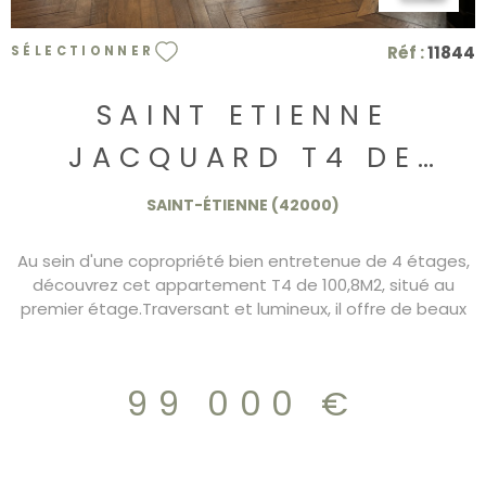
Réf :
11844
SÉLECTIONNER
SAINT ETIENNE
JACQUARD T4 DE
100,8M2 CENTRE VILLE
SAINT-ÉTIENNE (42000)
Au sein d'une copropriété bien entretenue de 4 étages,
découvrez cet appartement T4 de 100,8M2, situé au
premier étage.Traversant et lumineux, il offre de beaux
volumes. L'appartement se compose d'une cuisine
équipée, d'un salon, d'une salle à manger, de deux
chambres,d'une salle d'eau et d'un wc, chauffage
99 000 €
individuel au gaz, les fenêtres sont en double vitrage
Libre de toute occupation, il nécessite un petit
rafrâichissement. À proximité immédiate du centre-ville,
des écoles,des commerces, et du tramway. Idéal pour