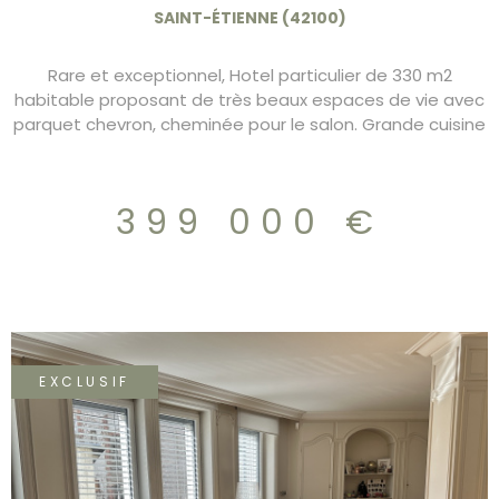
M2 399.000€
SAINT-ÉTIENNE (42100)
Rare et exceptionnel, Hotel particulier de 330 m2
habitable proposant de très beaux espaces de vie avec
parquet chevron, cheminée pour le salon. Grande cuisine
dianatoire avec ilot central et nombreux rangements. A
l'étage un coin nuit avec 3 chambres dont 1 suite
parentale et au dernier niveau une grande pièce de 52
399 000 €
m2 et une chambre avec salle d'eau. Garage en rez de
chaussée avec nombreuses dépendances de
rangement et détente (hammam, Jacuzzi). Coup de
coeur assuré. 399.000€ charges 160€/mois
EXCLUSIF