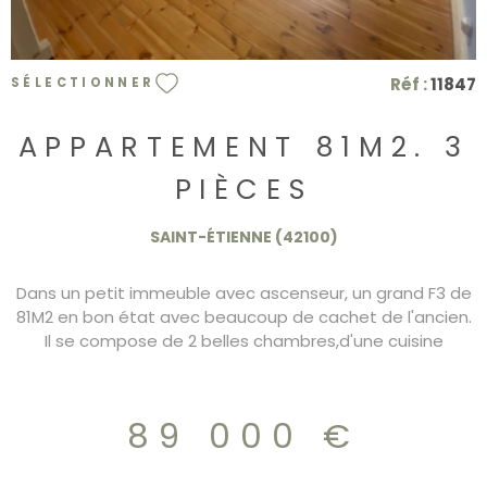
Réf :
11847
SÉLECTIONNER
APPARTEMENT 81M2. 3
PIÈCES
SAINT-ÉTIENNE (42100)
Dans un petit immeuble avec ascenseur, un grand F3 de
81M2 en bon état avec beaucoup de cachet de l'ancien.
Il se compose de 2 belles chambres,d'une cuisine
fermée. Les fenêtres sont en double vitrage PVC. Le
chauffage est au gaz individuel. possibilité d'acquérir un
garage en supplément dans l'immeuble.
89 000 €