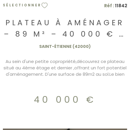
Réf :
11842
SÉLECTIONNER
PLATEAU À AMÉNAGER
– 89 M² – 40 000 € –
SAINT-ÉTIENNE
SAINT-ÉTIENNE (42000)
JACQUARD
Au sein d'une petite copropriété,découvrez ce plateau
situé au 4ème étage et dernier ,offrant un fort potentiel
d'aménagement. D'une surface de 89m2 au sol.Le bien
est vendu à l'état de plateau,possibilité de créer une
tropézienne. Proche des écoles, commerces, transports.
Idéal investisseur.
40 000 €