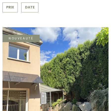
SURFACE
PLUS DE CRITÈRES
CONTACT
PRIX
DATE
Pièces
RECHERCHER
PIÈCES
RÉFÉRENCE
NOUVEAUTÉ
CRITÈRES SUPPLÉMENTAIRES
Piscine
Parking
Terrasse
VOIR LE BIEN