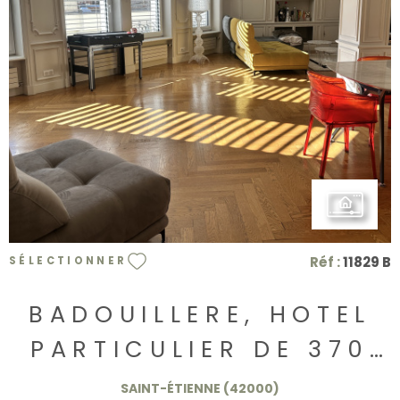
VOIR LE BIEN
Réf :
11829 B
SÉLECTIONNER
BADOUILLERE, HOTEL
PARTICULIER DE 370
M2 399.000€
SAINT-ÉTIENNE (42000)