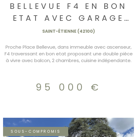
BELLEVUE F4 EN BON
ETAT AVEC GARAGE
95.000€
SAINT-ÉTIENNE (42100)
Proche Place Bellevue, dans immeuble avec ascenseur,
F4 traverssant en bon etat proposant une double pièce
à vivre avec balcon, 2 chambres, cuisine indépendante.
Les fenetres sont en double vitrage PVC. garage dans
immeuble 95.000€ DPE/D
95 000 €
SOUS-COMPROMIS