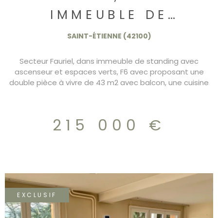
IMMEUBLE DE
STANDING, F6 AVEC
SAINT-ÉTIENNE (42100)
BALCON ET GARAGE
Secteur Fauriel, dans immeuble de standing avec
215.000€
ascenseur et espaces verts, F6 avec proposant une
double pièce à vivre de 43 m2 avec balcon, une cuisine
indépendante, 4 chambres, doubles sanitaires. Les
fenetres sont en double vitrage avec des volets roulant
électrique. 1 garage en sous sol et un parking couvert
215 000 €
possible à l'achat pour 8.000€ DPE/D Charges 215.000€
EXCLUSIF