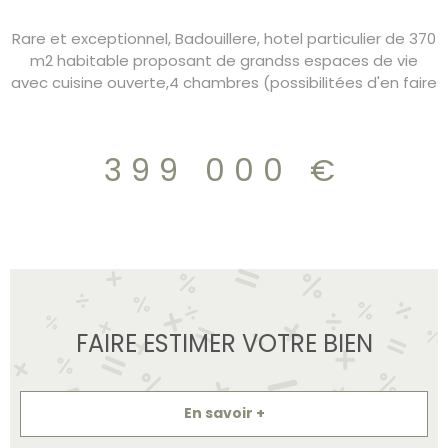
Rare et exceptionnel, Badouillere, hotel particulier de 370
m2 habitable proposant de grandss espaces de vie
avec cuisine ouverte,4 chambres (possibilitées d'en faire
6), 3 salles de bain, chauffage gaz. Au sous sol garage et
dépendances, Jacuzi et Hammam DPE/D charges
160€/mois 399.000€
399 000 €
FAIRE ESTIMER VOTRE BIEN
En savoir +