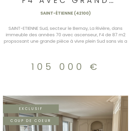
F4 AVEC GRAND
BALCON ET GARAGE
SAINT-ÉTIENNE (42100)
105.000€
SAINT-ETIENNE Sud, secteur le Bernay, La Rivière, dans
immeuble des années 70 avec ascenseur, F4 de 87 m2
propsosant une grande pièce à vivre plein Sud sans vis a
vis avec grand balcon, cuisine indépendante pouvant
s'ouvrir, 2 chambres. Les fenetres sont en PVC double
vitrage, garage et parking. DPE/D 105.000€
105 000 €
EXCLUSIF
COUP DE COEUR