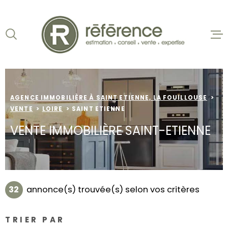
Aller
Aller
Aller
Aller
à
à
au
au
:
la
menu
contenu
VOTRE
recherche
principal
ACCUEIL
RECHERCHE
VENTES
TYPE
D'OFFRE
VENTE
AGENCE IMMOBILIÈRE À SAINT ETIENNE, LA FOUILLOUSE
BIENS VE
VENTE
LOIRE
SAINT ETIENNE
TYPE
LOCATION
DE
VENTE IMMOBILIÈRE SAINT-ETIENNE
TYPE DE BIEN
BIEN
VILLE
NOS AGEN
ESTIMATI
Budget
32
annonce(s) trouvée(s) selon vos critères
BUDGET
ALERTE E-
TRIER PAR
Surface