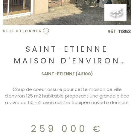
Réf :
11853
SÉLECTIONNER
SAINT-ETIENNE
MAISON D'ENVIRON
125 M2 AVEC GARAGE
SAINT-ÉTIENNE (42100)
259.000€
Coup de coeur assuré pour cette maison de ville
d'environ 125 m2 habitable proposant une grande pièce
à vivre de 50 m2 avec cuisine équipée ouverte donnant
sur terrasse, 4 chambres, doubles sanitaires. Terrasse
avec Jaccuzzi. Parfait etat. Grand garage.DPE/C
259.000€
259 000 €