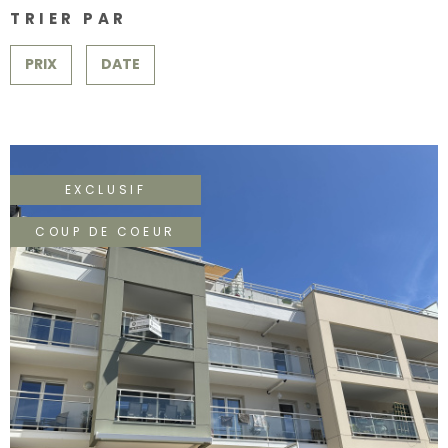
SURFACE
PLUS DE CRITÈRES
CONTACT
TRIER PAR
Pièces
RECHERCHER
PRIX
DATE
PIÈCES
RÉFÉRENCE
CRITÈRES SUPPLÉMENTAIRES
EXCLUSIF
Piscine
Parking
COUP DE COEUR
Terrasse
VOIR LE BIEN