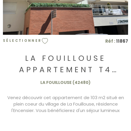
Réf :
11867
SÉLECTIONNER
LA FOUILLOUSE
APPARTEMENT T4
AVEC TERRASSE ET
LA FOUILLOUSE (42480)
GARAGES
Venez découvrir cet appartement de 103 m2 situé en
plein coeur du village de La Fouillouse, résidence
l'Encensier. Vous bénéficierez d'un séjour lumineux
exposé à l'ouest et donnant sur une terrasse de 10 m2,
d'une cuisine indépendante et équipée avec un
cellier/buanderie. Trois chambres dont une est