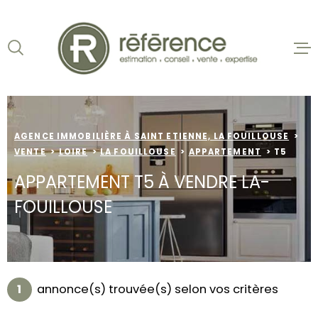
Aller
Aller
Aller
Aller
à
à
au
au
:
la
menu
contenu
VOTRE
recherche
principal
ACCUEIL
RECHERCHE
VENTES
TYPE
D'OFFRE
VENTE
AGENCE IMMOBILIÈRE À SAINT ETIENNE, LA FOUILLOUSE
BIENS VE
VENTE
LOIRE
LA FOUILLOUSE
APPARTEMENT
T5
TYPE
LOCATION
DE
APPARTEMENT T5 À VENDRE LA-
TYPE DE BIEN
BIEN
FOUILLOUSE
VILLE
NOS AGEN
ESTIMATI
Budget
BUDGET
1
annonce(s) trouvée(s) selon vos critères
ALERTE E-
Surface