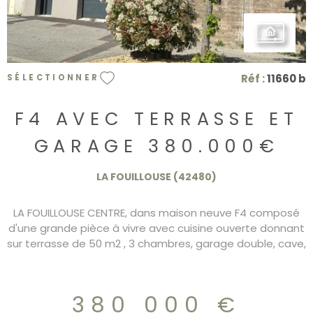
Réf :
11660 b
SÉLECTIONNER
F4 AVEC TERRASSE ET
GARAGE 380.000€
LA FOUILLOUSE (42480)
LA FOUILLOUSE CENTRE, dans maison neuve F4 composé
d'une grande pièce à vivre avec cuisine ouverte donnant
sur terrasse de 50 m2 , 3 chambres, garage double, cave,
buanderie. Cette maison est aux normes PMR avec son
ascenseur. RT 2020, DPE/A 380.000€ Frais de notaires
réduits.
380 000 €