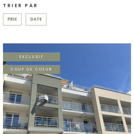
SURFACE
PLUS DE CRITÈRES
CONTACT
TRIER PAR
Pièces
RECHERCHER
PRIX
DATE
PIÈCES
RÉFÉRENCE
CRITÈRES SUPPLÉMENTAIRES
EXCLUSIF
Piscine
Parking
COUP DE COEUR
Terrasse
VOIR LE BIEN