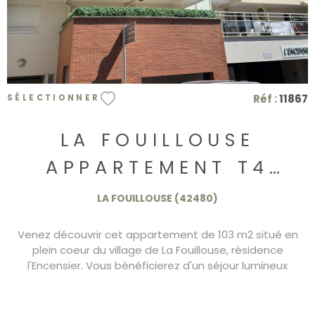
Réf :
11867
SÉLECTIONNER
LA FOUILLOUSE
APPARTEMENT T4
AVEC TERRASSE ET
LA FOUILLOUSE (42480)
GARAGES
Venez découvrir cet appartement de 103 m2 situé en
plein coeur du village de La Fouillouse, résidence
l'Encensier. Vous bénéficierez d'un séjour lumineux
exposé à l'ouest et donnant sur une terrasse de 10 m2,
d'une cuisine indépendante et équipée avec un
cellier/buanderie. Trois chambres dont une est