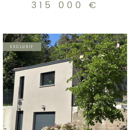
315 000 €
actuellement aménagée en salon, une salle de bains et
de vastes rangements complètent ce bien rare sur la
commune. Le chauffage est au gaz individuel, les
huisseries sont en double vitrage et les volets roulants
sont motorisés. Deux garages type box avec une entrée
sécurisée en sous-sol sont inclus dans ce prix. Le
ravalement et l'isolation de l'immeuble sont récents,
EXCLUSIF
aucuns frais supplémentaires à envisager. A voir sans
tarder. REFERENCE BUILDING.
VOIR LE BIEN