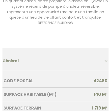
un quartier calme, cette propriété, classée en C,avec un
système récent de pompe à chaleur réversible,
représente une opportunité rare pour une famille en
quête d'un lieu de vie alliant confort et tranquilité.
REFERENCE BUILDING
Général
Caractérisque
Valeurs
CODE POSTAL
42480
SURFACE HABITABLE (M²)
140 M²
SURFACE TERRAIN
1 719 M²