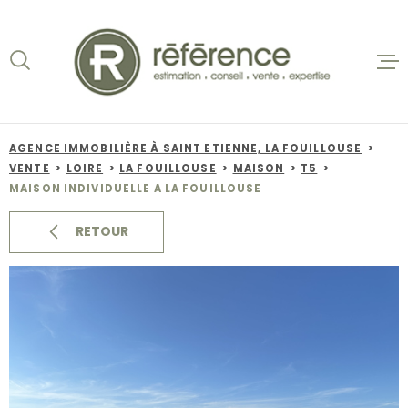
Aller
Aller
Aller
Aller
à
à
au
au
:
la
menu
contenu
recherche
principal
ACCUEIL
VENTES
AGENCE IMMOBILIÈRE À SAINT ETIENNE, LA FOUILLOUSE
VENTE
LOIRE
LA FOUILLOUSE
MAISON
T5
BIENS VE
MAISON INDIVIDUELLE A LA FOUILLOUSE
LOCATION
RETOUR
NOS AGEN
ESTIMATI
ALERTE E-