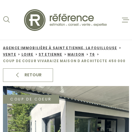
Aller
Aller
Aller
Aller
à
à
au
au
:
la
menu
contenu
recherche
principal
ACCUEIL
VENTES
AGENCE IMMOBILIÈRE À SAINT ETIENNE, LA FOUILLOUSE
VENTE
LOIRE
ST ETIENNE
MAISON
T6
BIENS VE
COUP DE COEUR VIVARAIZE MAISON D ARCHITECTE 450 000
LOCATION
RETOUR
NOS AGEN
COUP DE COEUR
ESTIMATI
ALERTE E-