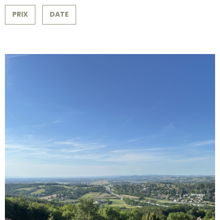
SURFACE
PLUS DE CRITÈRES
CONTACT
PRIX
DATE
Pièces
RECHERCHER
PIÈCES
RÉFÉRENCE
CRITÈRES SUPPLÉMENTAIRES
Piscine
Parking
Terrasse
VOIR LE BIEN