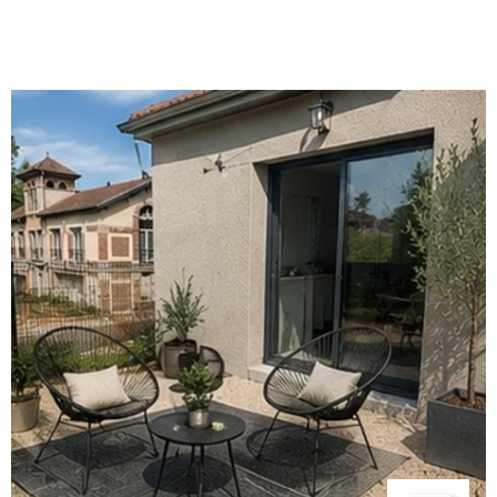
moments de détente en famille ou entre amis. La
cuisine, ouverte sur le salon et sur une véranda, invite à la
préparation de repas savoureux. Deux wc indépendants
contribuent à la fonctionnalité des espaces.L'extérieur
est tout aussi séduisant avec une piscine et un terrain
de boules qui promet des moments de détente
pendant les journées ensoleillées.L'exposition est/ouest
permet une belle luminosité tout au long de la journée,
en offrant une vue exeptionnelle sur les environs.Trois
garages complètent ce bien qui ne vous laissera pas
indifférents. Située dans un quartier calme, cette
propriété, classée en C,avec un système récent de
pompe à chaleur réversible, représente une opportunité
rare pour une famille en quête d'un lieu de vie alliant
VOIR LE BIEN
confort et tranquilité. REFERENCE BUILDING