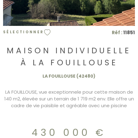
Réf :
11851
SÉLECTIONNER
MAISON INDIVIDUELLE
À LA FOUILLOUSE
LA FOUILLOUSE (42480)
LA FOUILLOUSE, vue exceptionnele pour cette maison de
140 m2, élevée sur un terrain de 1 719 m2 env. Elle offre un
cadre de vie paisible et agréable avec une piscine
sécurisée de 10m x 5m. Elle bénéficie de 3 chambres
lumineuses dont deux avec salle de bains et un bureau
pouvant faire office de buanderie ou dressing. Le salon,
430 000 €
convivial et chaleureux, se prête parfaitement aux