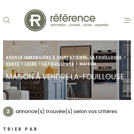
Aller
Aller
Aller
Aller
à
à
au
au
:
la
menu
contenu
VOTRE
recherche
principal
ACCUEIL
RECHERCHE
VENTES
TYPE
D'OFFRE
VENTE
AGENCE IMMOBILIÈRE À SAINT ETIENNE, LA FOUILLOUSE
BIENS VE
VENTE
LOIRE
LA FOUILLOUSE
MAISON
TYPE
LOCATION
DE
MAISON À VENDRE LA-FOUILLOUSE
TYPE DE BIEN
BIEN
VILLE
NOS AGEN
ESTIMATI
Budget
2
annonce(s) trouvée(s) selon vos critères
BUDGET
ALERTE E-
TRIER PAR
Surface