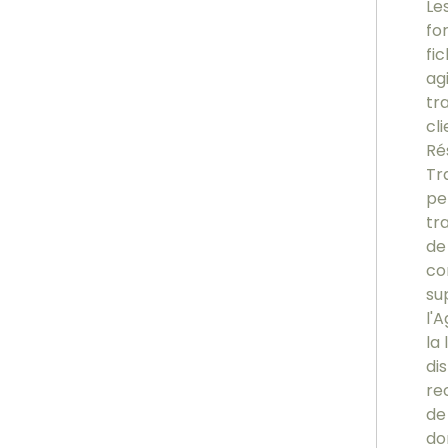
Le
fo
fi
ag
tr
cl
Ré
Tr
pe
tr
de
co
su
l'
la 
di
re
de 
do