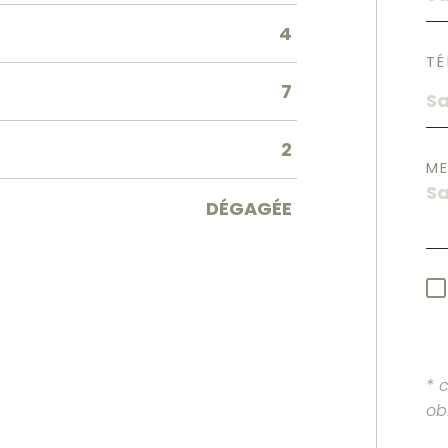
4
TÉ
7
2
M
DÉGAGÉE
* 
ob