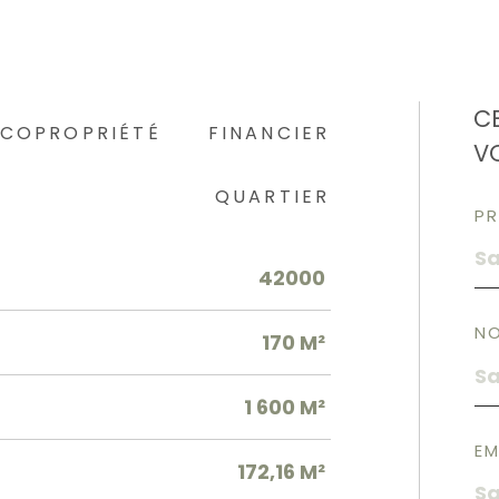
C
COPROPRIÉTÉ
FINANCIER
V
QUARTIER
P
42000
N
170 M²
1 600 M²
EM
172,16 M²