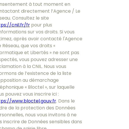
nsentement à tout moment en
ntactant directement l’Agence / Le
seau. Consultez le site
ps://cnil.fr/fr
pour plus
nformations sur vos droits. Si vous
timez, après avoir contacté l'Agence
e Réseau, que vos droits «
formatique et Libertés » ne sont pas
spectés, vous pouvez adresser une
clamation à la CNIL. Nous vous
ormons de l’existence de la liste
opposition au démarchage
éphonique « Bloctel », sur laquelle
s pouvez vous inscrire ici :
tps://www.bloctel.gouv.fr
. Dans le
dre de la protection des Données
rsonnelles, nous vous invitons à ne
s inscrire de Données sensibles dans
champ de saisie libre.