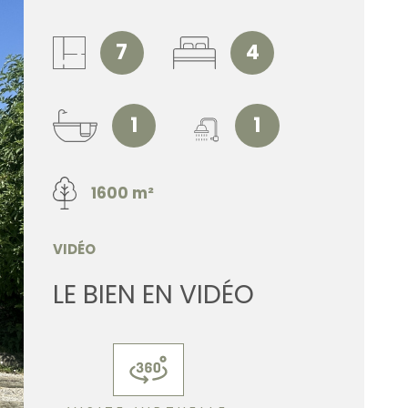
ESTIMATI
7
4
ALERTE E
1
1
CONTACT
1600 m²
VIDÉO
LE BIEN EN VIDÉO