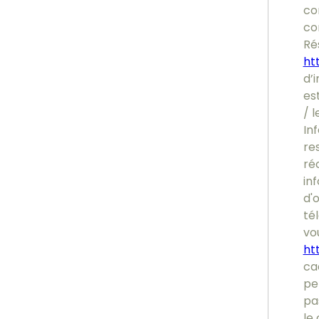
co
co
Ré
htt
d’i
es
/ l
In
re
ré
inf
d'
tél
vou
ht
ca
pe
pa
le 