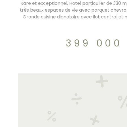
Rare et exceptionnel, Hotel particulier de 330 
très beaux espaces de vie avec parquet chevron
Grande cuisine dianatoire avec ilot central e
l'étage un coin nuit avec 3 chambres dont 1 sui
niveau une grande pièce de 52 m2 et une cha
Garage en rez de chaussée avec nombre
399 000
rangement et détente (hammam, Jacuzzi). 
399.000€ charges 160€/