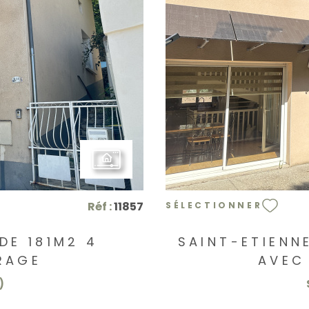
Réf :
11857
SÉLECTIONNER
DE 181M2 4
SAINT-ETIENN
RAGE
AVEC
)