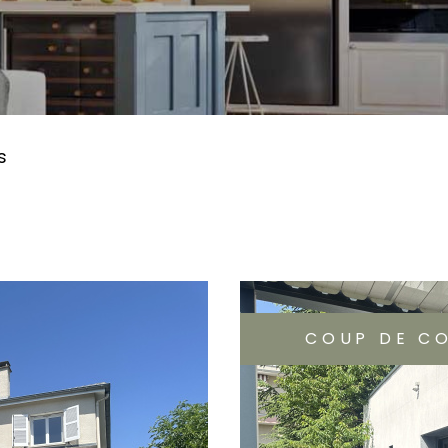
s
COUP DE C