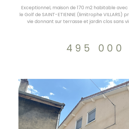
Exceptionnel, maison de 170 m2 habitable avec
le Golf de SAINT-ETIENNE (limitrophe VILLARS) 
vie donnant sur terrasse et jardin clos sans v
piscine. La maison se compose d'un coin paren
dressing et salle d'eau privative, d'une grande 
point d'eau, d'une grande pièce à vivre avec 
495 000
pouvant s'ouvrir. A l'étage 3 chambres d'enfan
d'eau. Garage double. DPE/D 