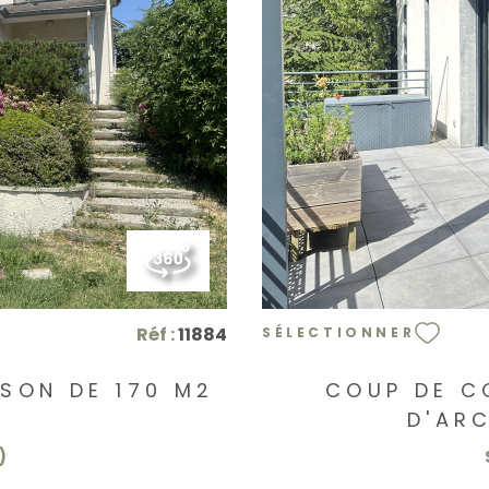
Réf :
11884
SÉLECTIONNER
ISON DE 170 M2
COUP DE C
)