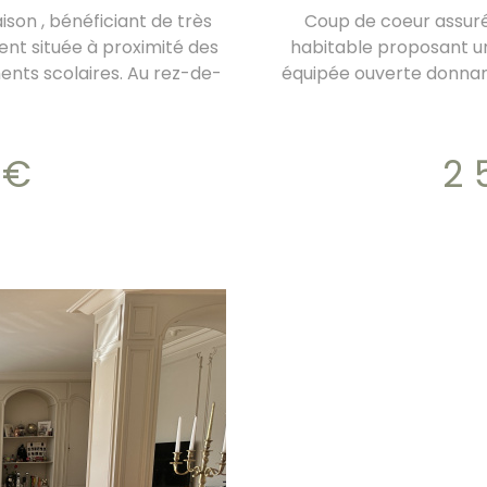
on , bénéficiant de très
Coup de coeur assuré 
t située à proximité des
habitable proposant un
ents scolaires. Au rez-de-
équipée ouverte donnant
esservant une cuisine
Terrasse avec Jaccuzz
 ainsi qu'un vaste séjour
 A l'étage un dégagement
 €
2
avec salle d'eau et wc
e avec wc. Au souplex un
tale avec salle d'eau/wc
m2 avec portail motorisé A
ron de 30M2 Les menuiseries
roulants électriques le
foncière est de 1856€.