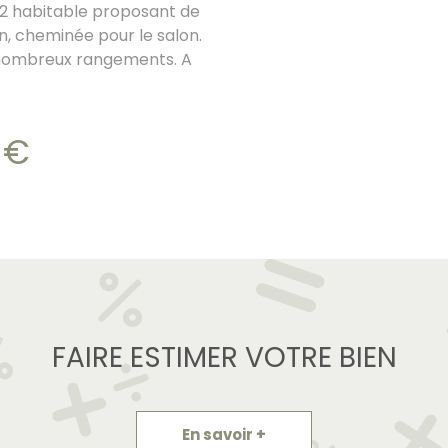
m2 habitable proposant de
, cheminée pour le salon.
t nombreux rangements. A
te parentale et au dernier
mbre avec salle d'eau.
uses dépendances de
 €
Coup de coeur assuré.
mois
FAIRE ESTIMER VOTRE BIEN
En savoir +