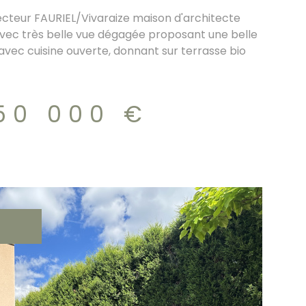
cteur FAURIEL/Vivaraize maison d'architecte
vec très belle vue dégagée proposant une belle
avec cuisine ouverte, donnant sur terrasse bio
 dont une suite parentale, garage 2 véhicules,
 jacuzzi encastré DPE/B 450.000€
50 000 €