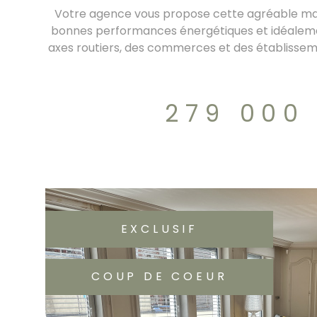
Votre agence vous propose cette agréable mais
bonnes performances énergétiques et idéalemen
axes routiers, des commerces et des établissem
chaussée vous trouverez un hall d'entrée d
aménagée et équipée avec un accés à un balcon,
lumineux agrémenté d'un poêle à bois récent.
279 000
lumineux distribue trois chambres, dont une 
privatifs,ainsi qu'une salle d'eau indépendant
espace fonctionnel comprenant une suite paren
dressing et buanderie, ainsi qu'un garage de 21
l'exterieur vous profiterez d'une terrasse d'envi
sont en aluminium double vitrage avec volets 
chauffage est une pompe à chaleur. la taxe 
EXCLUSIF
COUP DE COEUR