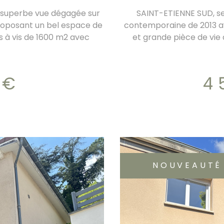
 superbe vue dégagée sur
SAINT-ETIENNE SUD, se
proposant un bel espace de
contemporaine de 2013 a
is à vis de 1600 m2 avec
et grande pièce de vie 
ts au rez de chaussé avec
climatique, 4 chambres
pièce avec porte fenetre et
piscine et
une cuisine indépendante
 €
4
ts avec placards et salle
495.000
NOUVEAUTÉ