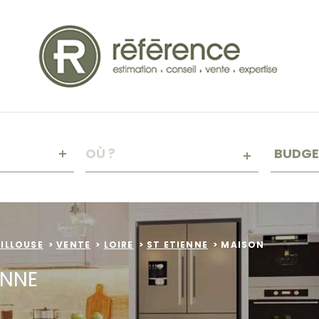
Budge
VILLE
BUDGE
RÉFÉRENCE
CRITÈ
SUPPL
Piscin
UILLOUSE
VENTE
LOIRE
ST ETIENNE
MAISON
Terra
ENNE