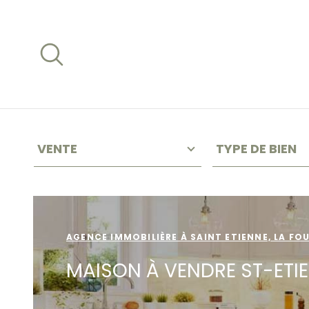
Aller
Aller
Aller
Aller
à
à
au
au
:
la
menu
contenu
recherche
principal
TYPE
TYPE
VOTRE
D'OFFRE
DE
VENTE
TYPE DE BIEN
BIEN
REC
HER
Surface
Pièces
SURFACE
PIÈCES
CH
AGENCE IMMOBILIÈRE À SAINT ETIENNE, LA FO
E
MAISON À VENDRE ST-ETI