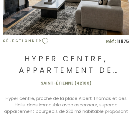
Réf :
11875
SÉLECTIONNER
HYPER CENTRE,
APPARTEMENT DE
220M2 AVEC
SAINT-ÉTIENNE (42100)
ASCENSEUR
Hyper centre, proche de la place Albert Thomas et des
Halls, dans immeuble avec ascenseur, superbe
appartement bourgeois de 220 m2 habitable proposant
4 chambres dont 1 suite parentale, 2 pièces de
réceptions, grande cuisine indépendante, une double
exposition DPE/D 295.000€