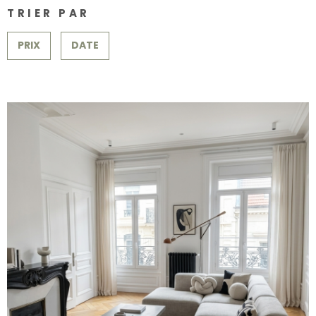
SURFACE
PLUS DE CRITÈRES
CONTACT
TRIER PAR
Pièces
RECHERCHER
PRIX
DATE
PIÈCES
RÉFÉRENCE
CRITÈRES SUPPLÉMENTAIRES
Piscine
Parking
Terrasse
VOIR LE BIEN