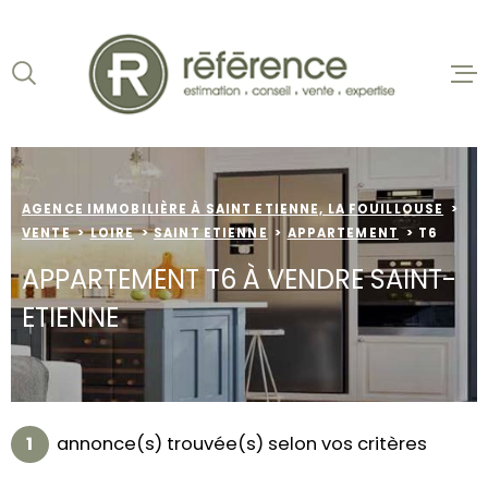
Aller
Aller
Aller
Aller
à
à
au
au
:
la
menu
contenu
VOTRE
recherche
principal
ACCUEIL
RECHERCHE
VENTES
TYPE
D'OFFRE
VENTE
AGENCE IMMOBILIÈRE À SAINT ETIENNE, LA FOUILLOUSE
BIENS VE
VENTE
LOIRE
SAINT ETIENNE
APPARTEMENT
T6
TYPE
LOCATION
DE
APPARTEMENT T6 À VENDRE SAINT-
TYPE DE BIEN
BIEN
ETIENNE
VILLE
NOS AGEN
ESTIMATI
Budget
BUDGET
1
annonce(s) trouvée(s) selon vos critères
ALERTE E-
Surface