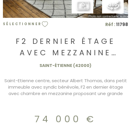
Réf :
11798
SÉLECTIONNER
F2 DERNIER ÉTAGE
AVEC MEZZANINE
74.000€
SAINT-ÉTIENNE (42000)
Saint-Etienne centre, secteur Albert Thomas, dans petit
immeuble avec syndic bénévole, F2 en dernier étage
avec chambre en mezzanine proposant une grande
pièce à vivre avec cuisine ouverte, chauffage individuel
gaz, pas de vis a vis, belle hauteur sous plafond, coup de
coeur assuré. DPE/D charges annuelles 130€ 74.000€
74 000 €