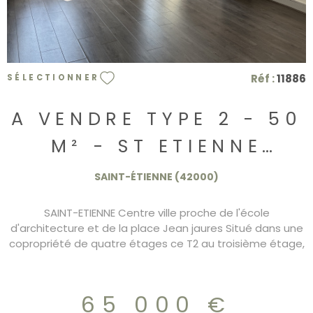
Réf :
11886
SÉLECTIONNER
A VENDRE TYPE 2 - 50
M² - ST ETIENNE
JACQUARD - 65 000
SAINT-ÉTIENNE (42000)
€
SAINT-ETIENNE Centre ville proche de l'école
d'architecture et de la place Jean jaures Situé dans une
copropriété de quatre étages ce T2 au troisième étage,
de 51.85 m² offre une entrée, une cuisine, un séjour clair
et une chambre séparée, ainsi qu'une salle d'eau et des
toilettes indépendantes. La pièce de vie bénéficie d'une
65 000 €
belle luminosité . Le chauffage individuel au gaz et les