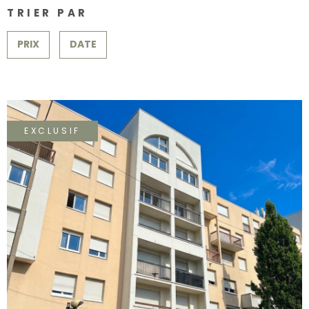
SURFACE
PLUS DE CRITÈRES
CONTACT
TRIER PAR
Pièces
RECHERCHER
PRIX
DATE
PIÈCES
RÉFÉRENCE
CRITÈRES SUPPLÉMENTAIRES
EXCLUSIF
Piscine
Parking
Terrasse
VOIR LE BIEN