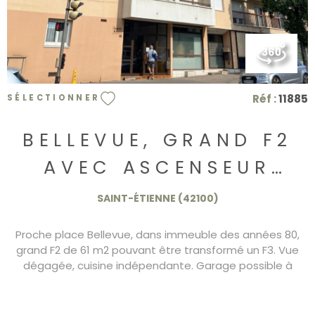
Réf :
11885
SÉLECTIONNER
BELLEVUE, GRAND F2
AVEC ASCENSEUR
59.000€
SAINT-ÉTIENNE (42100)
Proche place Bellevue, dans immeuble des années 80,
grand F2 de 61 m2 pouvant être transformé un F3. Vue
dégagée, cuisine indépendante. Garage possible à
l'achat en sous sol 59.000€ DPE/D