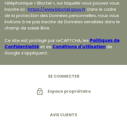
téléphonique « Bloctel », sur laquelle vous pouvez vous
inscrire ici :
https://www.bloctel.gouv.fr
. Dans le cadre
de la protection des Données personnelles, nous vous
invitons à ne pas inscrire de Données sensibles dans le
champ de saisie libre.
Ce site est protégé par reCAPTCHA, les
Politiques de
Confidentialité
et es
Conditions d'utilisation
de
Google s'appliquent.
SE CONNECTER
Espace propriétaire
AVIS CLIENTS