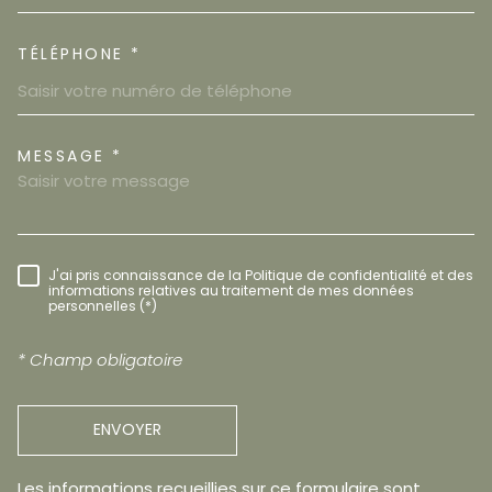
TÉLÉPHONE *
MESSAGE *
TRAD_MELTEM_VOREDEMAND
J'ai pris connaissance de la Politique de confidentialité et des
RÈGLEMENTATION
informations relatives au traitement de mes données
personnelles (*)
* Champ obligatoire
ENVOYER
Les informations recueillies sur ce formulaire sont