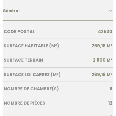
Général
Caractérisque
Valeurs
CODE POSTAL
42530
SURFACE HABITABLE (M²)
269,16 M²
SURFACE TERRAIN
2 800 M²
SURFACE LOI CARREZ (M²)
269,16 M²
NOMBRE DE CHAMBRE(S)
6
NOMBRE DE PIÈCES
12