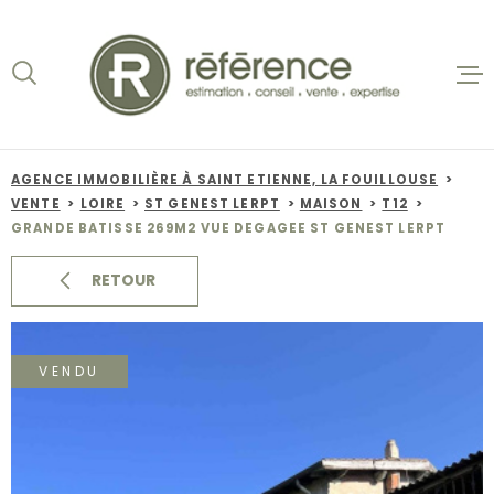
Aller
Aller
Aller
Aller
à
à
au
au
:
la
menu
contenu
recherche
principal
ACCUEIL
VENTES
AGENCE IMMOBILIÈRE À SAINT ETIENNE, LA FOUILLOUSE
VENTE
LOIRE
ST GENEST LERPT
MAISON
T12
BIENS VE
GRANDE BATISSE 269M2 VUE DEGAGEE ST GENEST LERPT
LOCATION
RETOUR
NOS AGEN
VENDU
ESTIMATI
ALERTE E-