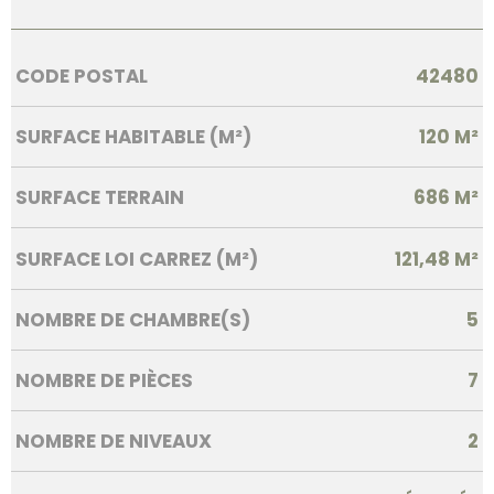
Caractérisque
Valeurs
CODE POSTAL
42480
SURFACE HABITABLE (M²)
120 M²
SURFACE TERRAIN
686 M²
SURFACE LOI CARREZ (M²)
121,48 M²
NOMBRE DE CHAMBRE(S)
5
NOMBRE DE PIÈCES
7
NOMBRE DE NIVEAUX
2