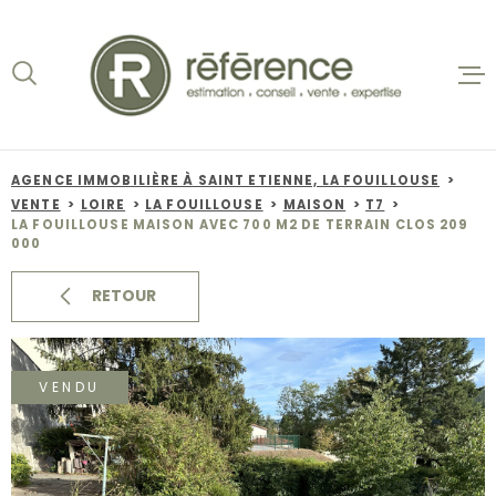
Aller
Aller
Aller
Aller
à
à
au
au
:
la
menu
contenu
recherche
principal
ACCUEIL
VENTES
AGENCE IMMOBILIÈRE À SAINT ETIENNE, LA FOUILLOUSE
VENTE
LOIRE
LA FOUILLOUSE
MAISON
T7
BIENS VE
LA FOUILLOUSE MAISON AVEC 700 M2 DE TERRAIN CLOS 209
000
LOCATION
RETOUR
NOS AGEN
VENDU
ESTIMATI
ALERTE E-