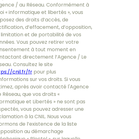
Agence / au Réseau. Conformément à
loi « informatique et libertés », vous
sposez des droits d’accès, de
ctification, d’effacement, d’opposition,
limitation et de portabilité de vos
nnées. Vous pouvez retirer votre
nsentement à tout moment en
ntactant directement l’Agence / Le
seau. Consultez le site
ps://cnil.fr/fr
pour plus
nformations sur vos droits. Si vous
timez, après avoir contacté l'Agence
e Réseau, que vos droits «
formatique et Libertés » ne sont pas
spectés, vous pouvez adresser une
clamation à la CNIL. Nous vous
ormons de l’existence de la liste
opposition au démarchage
éphonique « Bloctel », sur laquelle