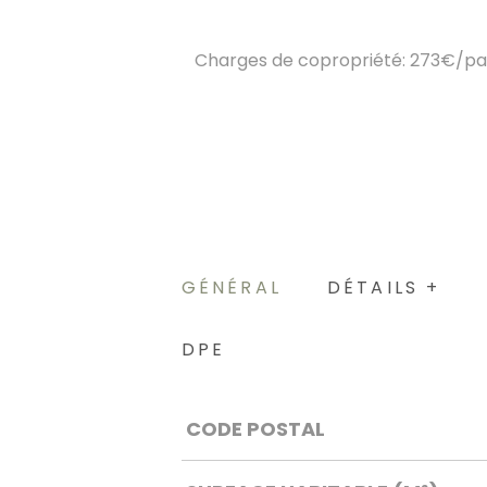
Charges de copropriété: 273€/par
GÉNÉRAL
DÉTAILS +
DPE
Caractérisque
Valeurs
CODE POSTAL