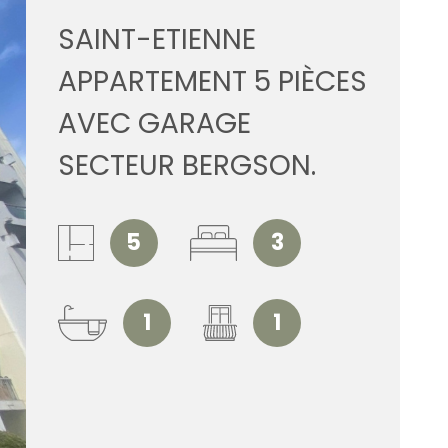
ESTIMATI
SAINT-ETIENNE
APPARTEMENT 5 PIÈCES
ALERTE E
AVEC GARAGE
SECTEUR BERGSON.
CONTACT
5
3
1
1