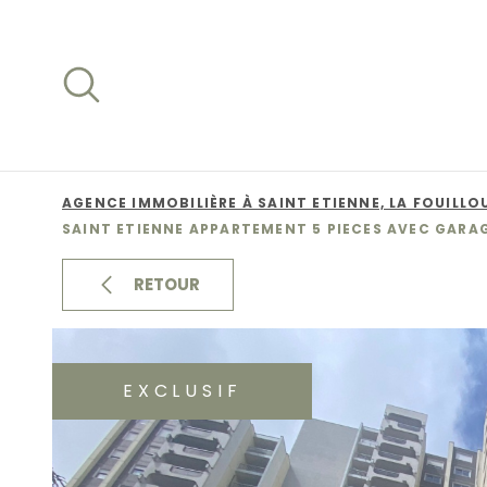
Aller
Aller
Aller
Aller
à
à
au
au
:
la
menu
contenu
recherche
principal
AGENCE IMMOBILIÈRE À SAINT ETIENNE, LA FOUILLO
SAINT ETIENNE APPARTEMENT 5 PIECES AVEC GARA
RETOUR
EXCLUSIF