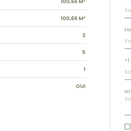
100,66 M²
100,66 M²
EM
3
5
TÉ
1
OUI
M