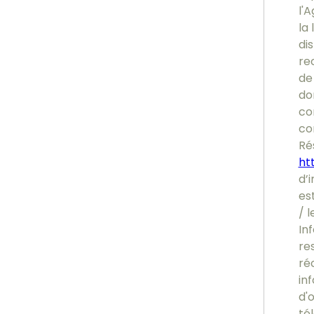
l'
la 
di
re
de 
do
co
co
Ré
htt
d’i
es
/ l
In
re
ré
inf
d'
tél