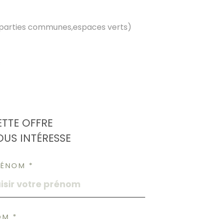
s parties communes,espaces verts)
.
ETTE OFFRE
OUS INTÉRESSE
RÉNOM *
OM *