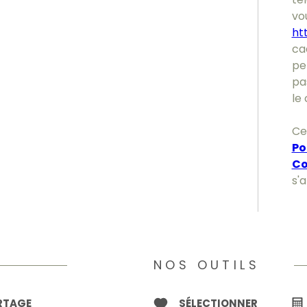
vou
ht
ca
pe
pa
le 
Ce
Po
Co
s'
NOS OUTILS
ARTAGE
SÉLECTIONNER