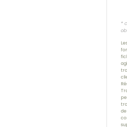
* 
ob
Le
fo
fi
ag
tr
cl
Ré
Tr
pe
tr
de
co
su