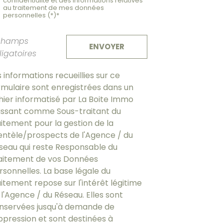
confidentialité et des informations relatives
au traitement de mes données
personnelles (*)*
champs
ENVOYER
ligatoires
s informations recueillies sur ce
rmulaire sont enregistrées dans un
chier informatisé par La Boite Immo
issant comme Sous-traitant du
aitement pour la gestion de la
ientèle/prospects de l'Agence / du
seau qui reste Responsable du
aitement de vos Données
rsonnelles. La base légale du
aitement repose sur l'intérêt légitime
 l'Agence / du Réseau. Elles sont
nservées jusqu'à demande de
ppression et sont destinées à