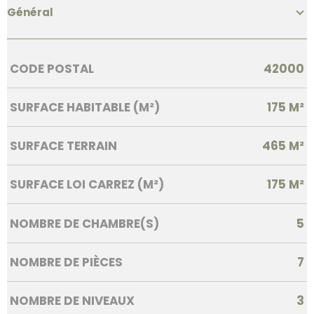
Général
Caractérisque
Valeurs
CODE POSTAL
42000
SURFACE HABITABLE (M²)
175 M²
SURFACE TERRAIN
465 M²
SURFACE LOI CARREZ (M²)
175 M²
NOMBRE DE CHAMBRE(S)
5
NOMBRE DE PIÈCES
7
NOMBRE DE NIVEAUX
3