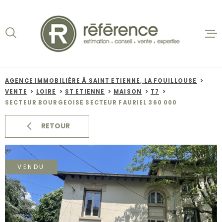
Aller
Aller
Aller
Aller
à
à
au
au
:
la
menu
contenu
recherche
principal
ACCUEIL
VENTES
AGENCE IMMOBILIÈRE À SAINT ETIENNE, LA FOUILLOUSE
VENTE
LOIRE
ST ETIENNE
MAISON
T7
BIENS VE
SECTEUR BOURGEOISE SECTEUR FAURIEL 360 000
LOCATION
RETOUR
NOS AGEN
VENDU
ESTIMATI
ALERTE E-