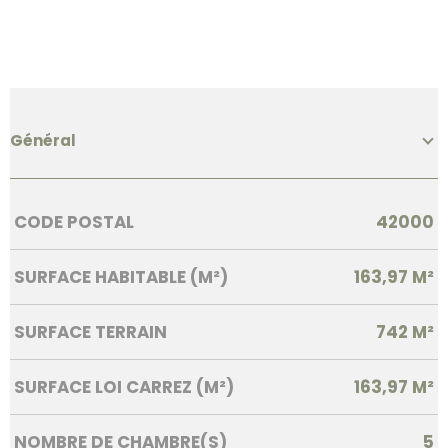
Général
Caractérisque
Valeurs
CODE POSTAL
42000
SURFACE HABITABLE (M²)
163,97 M²
SURFACE TERRAIN
742 M²
SURFACE LOI CARREZ (M²)
163,97 M²
NOMBRE DE CHAMBRE(S)
5