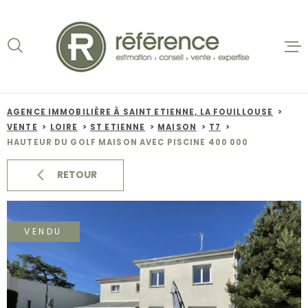
Aller
Aller
Aller
Aller
à
à
au
au
:
la
menu
contenu
recherche
principal
ACCUEIL
VENTES
AGENCE IMMOBILIÈRE À SAINT ETIENNE, LA FOUILLOUSE
VENTE
LOIRE
ST ETIENNE
MAISON
T7
BIENS VE
HAUTEUR DU GOLF MAISON AVEC PISCINE 400 000
LOCATION
RETOUR
NOS AGEN
VENDU
ESTIMATI
ALERTE E-