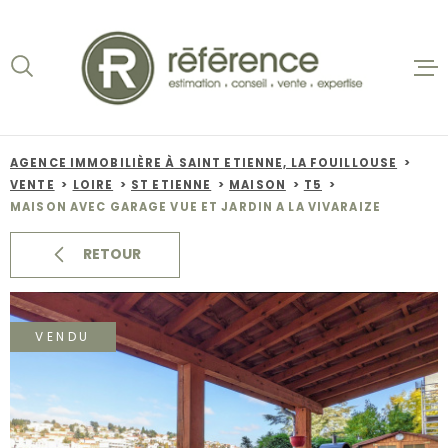
Aller
Aller
Aller
Aller
à
à
au
au
:
la
menu
contenu
recherche
principal
ACCUEIL
VENTES
AGENCE IMMOBILIÈRE À SAINT ETIENNE, LA FOUILLOUSE
VENTE
LOIRE
ST ETIENNE
MAISON
T5
BIENS VE
MAISON AVEC GARAGE VUE ET JARDIN A LA VIVARAIZE
LOCATION
RETOUR
NOS AGEN
VENDU
ESTIMATI
ALERTE E-