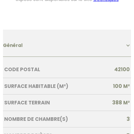
Général
Caractérisque
Valeurs
CODE POSTAL
42100
SURFACE HABITABLE (M²)
100 M²
SURFACE TERRAIN
388 M²
NOMBRE DE CHAMBRE(S)
3