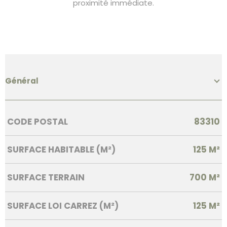
proximité immédiate.
Général
Caractérisque
Valeurs
CODE POSTAL
83310
SURFACE HABITABLE (M²)
125 M²
SURFACE TERRAIN
700 M²
SURFACE LOI CARREZ (M²)
125 M²