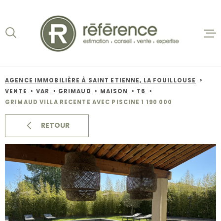
Aller
Aller
Aller
Aller
à
à
au
au
:
la
menu
contenu
recherche
principal
ACCUEIL
VENTES
AGENCE IMMOBILIÈRE À SAINT ETIENNE, LA FOUILLOUSE
VENTE
VAR
GRIMAUD
MAISON
T6
BIENS VE
GRIMAUD VILLA RECENTE AVEC PISCINE 1 190 000
LOCATION
RETOUR
NOS AGEN
ESTIMATI
ALERTE E-