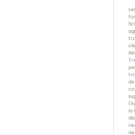
Le
fo
fi
ag
tr
cl
Ré
Tr
pe
tr
de
co
su
l'
la 
di
re
de 