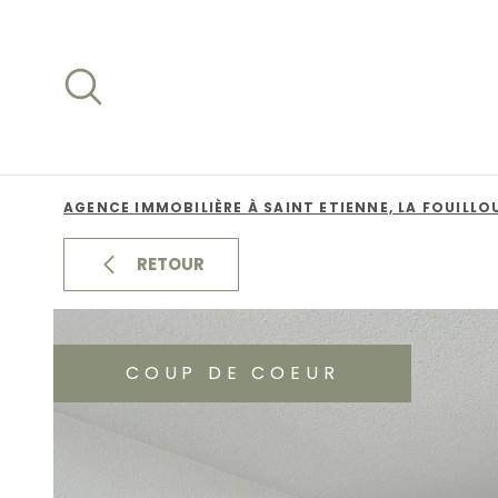
Aller
Aller
Aller
Aller
à
à
au
au
:
la
menu
contenu
recherche
principal
AGENCE IMMOBILIÈRE À SAINT ETIENNE, LA FOUILLO
RETOUR
COUP DE COEUR