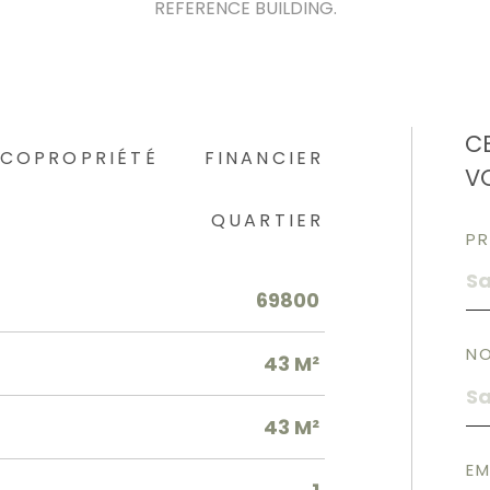
REFERENCE BUILDING.
C
COPROPRIÉTÉ
FINANCIER
V
QUARTIER
P
69800
N
43 M²
43 M²
EM