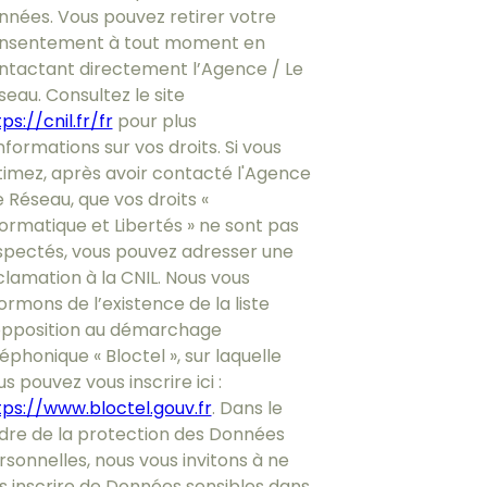
nnées. Vous pouvez retirer votre
nsentement à tout moment en
ntactant directement l’Agence / Le
seau. Consultez le site
ps://cnil.fr/fr
pour plus
nformations sur vos droits. Si vous
timez, après avoir contacté l'Agence
e Réseau, que vos droits «
formatique et Libertés » ne sont pas
spectés, vous pouvez adresser une
clamation à la CNIL. Nous vous
ormons de l’existence de la liste
opposition au démarchage
éphonique « Bloctel », sur laquelle
s pouvez vous inscrire ici :
tps://www.bloctel.gouv.fr
. Dans le
dre de la protection des Données
rsonnelles, nous vous invitons à ne
s inscrire de Données sensibles dans