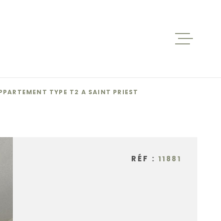
ACCUEIL
VENTES
PPARTEMENT TYPE T2 A SAINT PRIEST
BIENS V
RÉF :
11881
LOCATIO
NOS AGE