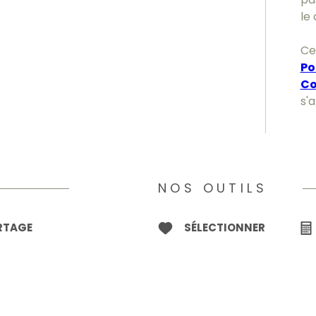
le 
Ce
Po
Co
s'
NOS OUTILS
ARTAGE
SÉLECTIONNER