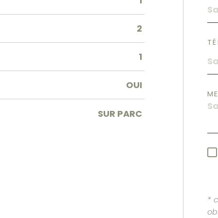
1
2
TÉ
1
OUI
M
SUR PARC
* 
ob