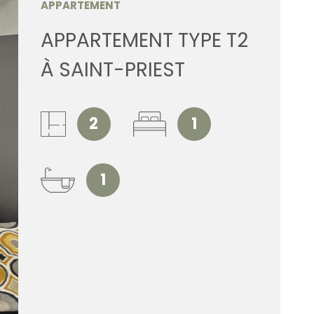
APPARTEMENT
ESTIMATI
APPARTEMENT TYPE T2
À SAINT-PRIEST
ALERTE E
CONTACT
2
1
1