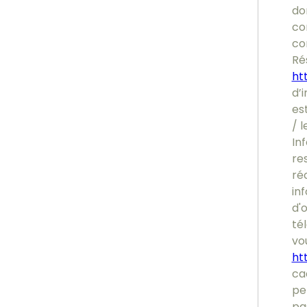
do
co
co
Ré
htt
d’i
es
/ l
In
re
ré
inf
d'
tél
vou
ht
ca
pe
pa