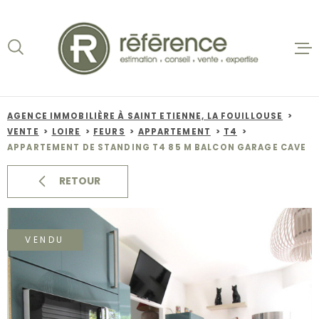
Aller
Aller
Aller
Aller
à
à
au
au
:
la
menu
contenu
recherche
principal
ACCUEIL
VENTES
AGENCE IMMOBILIÈRE À SAINT ETIENNE, LA FOUILLOUSE
VENTE
LOIRE
FEURS
APPARTEMENT
T4
BIENS VE
APPARTEMENT DE STANDING T4 85 M BALCON GARAGE CAVE
LOCATION
RETOUR
NOS AGEN
VENDU
ESTIMATI
ALERTE E-