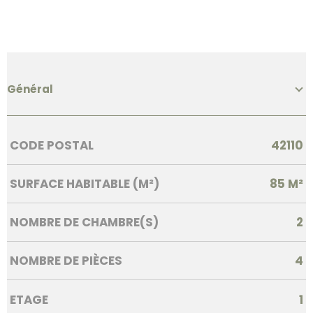
Général
Caractérisque
Valeurs
CODE POSTAL
42110
SURFACE HABITABLE (M²)
85 M²
NOMBRE DE CHAMBRE(S)
2
NOMBRE DE PIÈCES
4
ETAGE
1