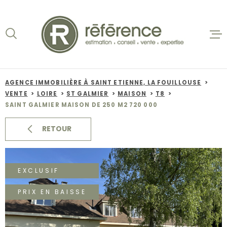
Aller
Aller
Aller
Aller
à
à
au
au
:
la
menu
contenu
recherche
principal
ACCUEIL
VENTES
AGENCE IMMOBILIÈRE À SAINT ETIENNE, LA FOUILLOUSE
VENTE
LOIRE
ST GALMIER
MAISON
T8
BIENS VE
SAINT GALMIER MAISON DE 250 M2 720 000
LOCATION
RETOUR
NOS AGEN
EXCLUSIF
ESTIMATI
PRIX EN BAISSE
ALERTE E-