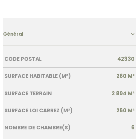
Général
Caractérisque
Valeurs
CODE POSTAL
42330
SURFACE HABITABLE (M²)
260 M²
SURFACE TERRAIN
2 894 M²
SURFACE LOI CARREZ (M²)
260 M²
NOMBRE DE CHAMBRE(S)
6