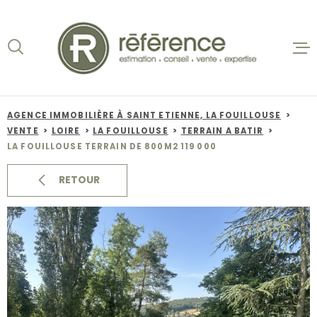
Aller
Aller
Aller
Aller
à
à
au
au
:
la
menu
contenu
recherche
principal
ACCUEIL
VENTES
AGENCE IMMOBILIÈRE À SAINT ETIENNE, LA FOUILLOUSE
VENTE
LOIRE
LA FOUILLOUSE
TERRAIN A BATIR
BIENS VE
LA FOUILLOUSE TERRAIN DE 800M2 119 000
LOCATION
RETOUR
NOS AGEN
ESTIMATI
ALERTE E-