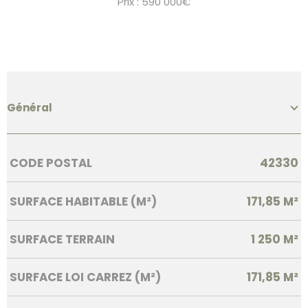
Prix : 590 000€
Général
Caractérisque
Valeurs
CODE POSTAL
42330
SURFACE HABITABLE (M²)
171,85 M²
SURFACE TERRAIN
1 250 M²
SURFACE LOI CARREZ (M²)
171,85 M²