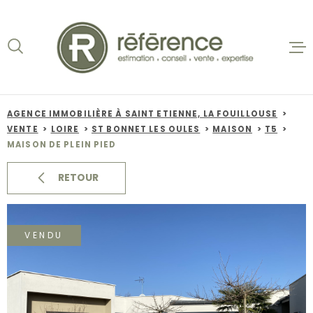
Aller
Aller
Aller
Aller
à
à
au
au
:
la
menu
contenu
recherche
principal
ACCUEIL
VENTES
AGENCE IMMOBILIÈRE À SAINT ETIENNE, LA FOUILLOUSE
VENTE
LOIRE
ST BONNET LES OULES
MAISON
T5
BIENS VE
MAISON DE PLEIN PIED
LOCATION
RETOUR
NOS AGEN
VENDU
ESTIMATI
ALERTE E-