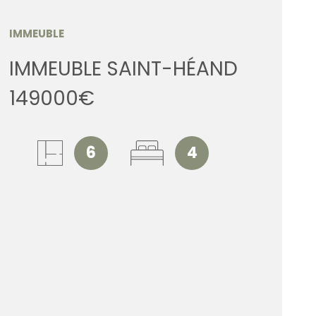
ESTIMATI
IMMEUBLE
IMMEUBLE SAINT-HÉAND
ALERTE E
149000€
CONTACT
6
4