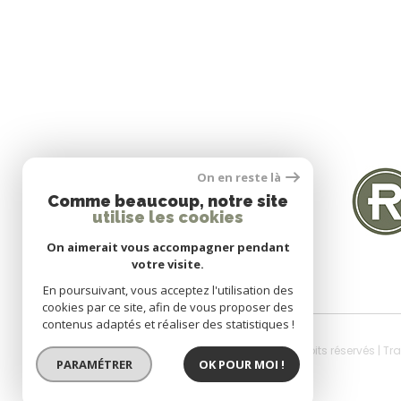
SE CONNECTER
On en reste là
Comme beaucoup, notre site
utilise les cookies
Espace propriétaire
On aimerait vous accompagner pendant
votre visite.
En poursuivant, vous acceptez l'utilisation des
cookies par ce site, afin de vous proposer des
contenus adaptés et réaliser des statistiques !
© 2026 | Tous droits réservés | T
PARAMÉTRER
OK POUR MOI !