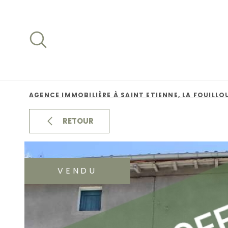
Aller
Aller
Aller
Aller
à
à
au
au
:
la
menu
contenu
recherche
principal
AGENCE IMMOBILIÈRE À SAINT ETIENNE, LA FOUILLO
RETOUR
VENDU