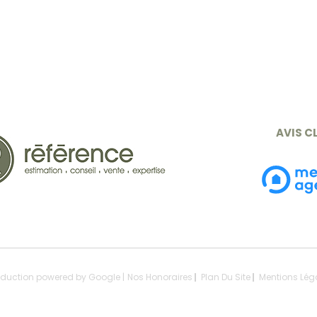
AVIS C
raduction powered by Google |
Nos Honoraires
Plan Du Site
Mentions Lég