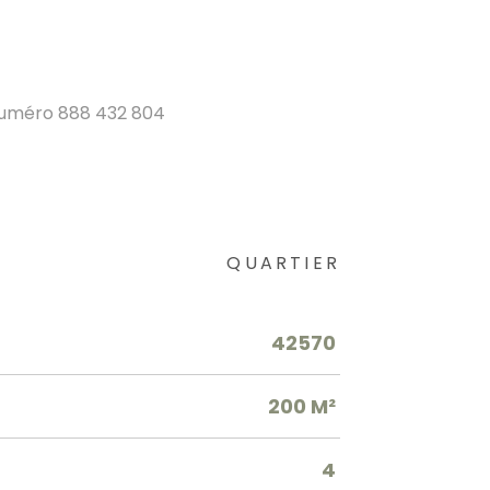
 numéro 888 432 804
QUARTIER
42570
200 M²
4