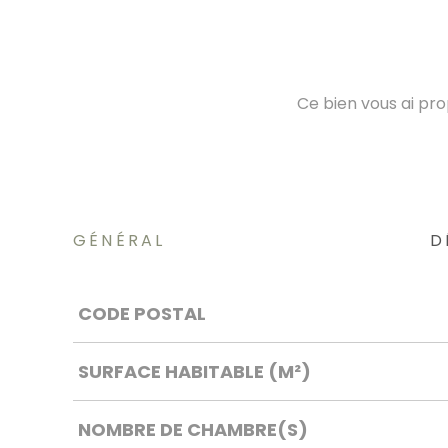
Ce bien vous ai pr
GÉNÉRAL
D
Caractérisque
Valeurs
CODE POSTAL
SURFACE HABITABLE (M²)
NOMBRE DE CHAMBRE(S)