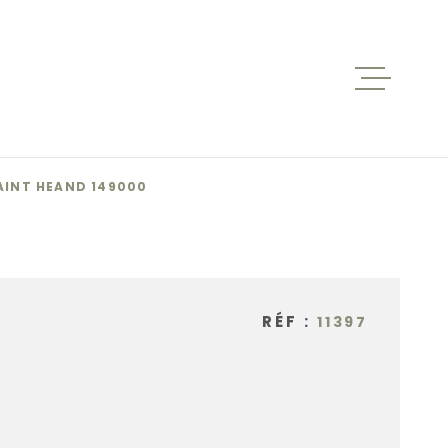
ACCUEIL
VENTES
AINT HEAND 149000
BIENS V
RÉF :
11397
LOCATIO
NOS AGE