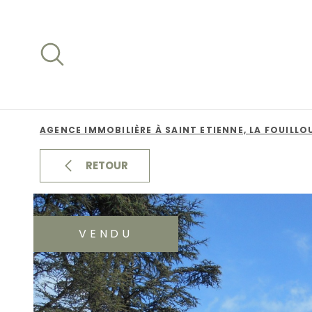
Aller
Aller
Aller
Aller
à
à
au
au
:
la
menu
contenu
recherche
principal
AGENCE IMMOBILIÈRE À SAINT ETIENNE, LA FOUILLO
RETOUR
VENDU