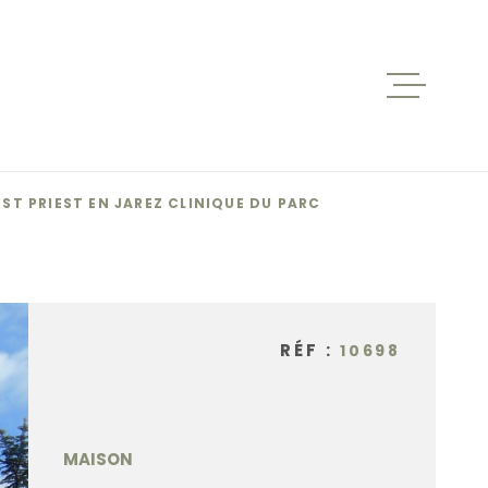
ACCUEIL
VENTES
ST PRIEST EN JAREZ CLINIQUE DU PARC
BIENS V
RÉF :
10698
LOCATIO
NOS AGE
MAISON