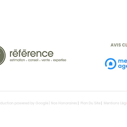
AVIS C
raduction powered by Google |
Nos Honoraires
Plan Du Site
Mentions Lég