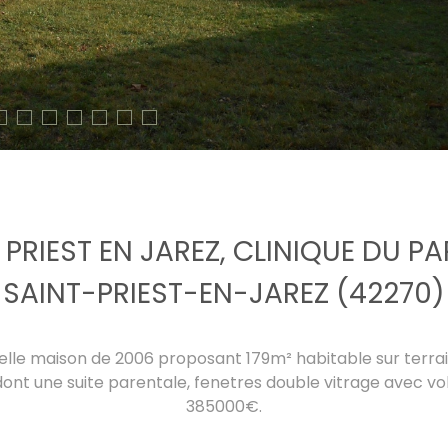
 PRIEST EN JAREZ, CLINIQUE DU P
SAINT-PRIEST-EN-JAREZ (42270)
 belle maison de 2006 proposant 179m² habitable sur terr
ont une suite parentale, fenetres double vitrage avec vo
385000€.