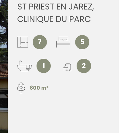
ST PRIEST EN JAREZ,
ESTIMATI
CLINIQUE DU PARC
ALERTE E
7
5
CONTACT
1
2
800 m²