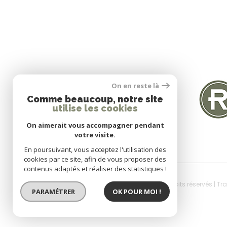
SE CONNECTER
On en reste là
Comme beaucoup, notre site
utilise les cookies
Espace propriétaire
On aimerait vous accompagner pendant
votre visite.
En poursuivant, vous acceptez l'utilisation des
cookies par ce site, afin de vous proposer des
contenus adaptés et réaliser des statistiques !
© 2026 | Tous droits réservés | T
PARAMÉTRER
OK POUR MOI !