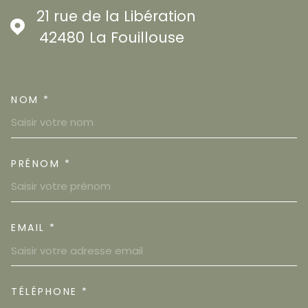
21 rue de la Libération
42480
La Fouillouse
NOM *
TRAD_MELTEM_VOSCOORDON
PRÉNOM *
EMAIL *
TÉLÉPHONE *