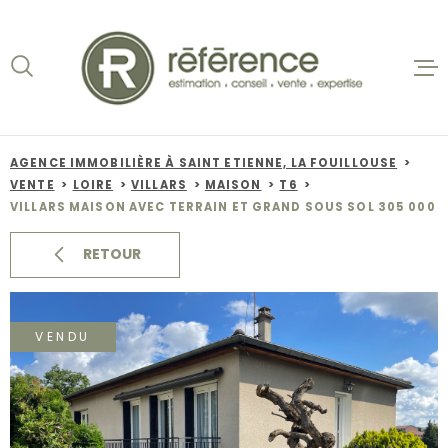
Aller
Aller
Aller
Aller
à
à
au
au
:
la
menu
contenu
recherche
principal
ACCUEIL
VENTES
AGENCE IMMOBILIÈRE À SAINT ETIENNE, LA FOUILLOUSE
VENTE
LOIRE
VILLARS
MAISON
T6
BIENS VE
VILLARS MAISON AVEC TERRAIN ET GRAND SOUS SOL 305 000
LOCATION
RETOUR
NOS AGEN
VENDU
ESTIMATI
ALERTE E-