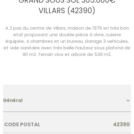
GRAND SOUS SOL 305.000€
VILLARS (42390)
A 2 pas du centre de Villars, maison de 1976 en très bon
etat proposant une double pièce à vivre, cuisine
équipée, 4 chambres et un bureau. Garage 3 vehicules,
et vide sanitaire avec très belle hauteur sous plafond de
90 m2. Terrain clos et arboré de 539 m2.
Général
Caractérisque
Valeurs
CODE POSTAL
42390