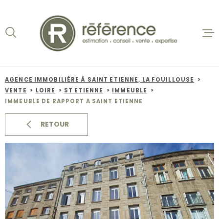
Aller
Aller
Aller
Aller
à
à
au
au
:
la
menu
contenu
recherche
principal
ACCUEIL
VENTES
AGENCE IMMOBILIÈRE À SAINT ETIENNE, LA FOUILLOUSE
VENTE
LOIRE
ST ETIENNE
IMMEUBLE
BIENS VE
IMMEUBLE DE RAPPORT A SAINT ETIENNE
LOCATION
RETOUR
NOS AGEN
ESTIMATI
ALERTE E-