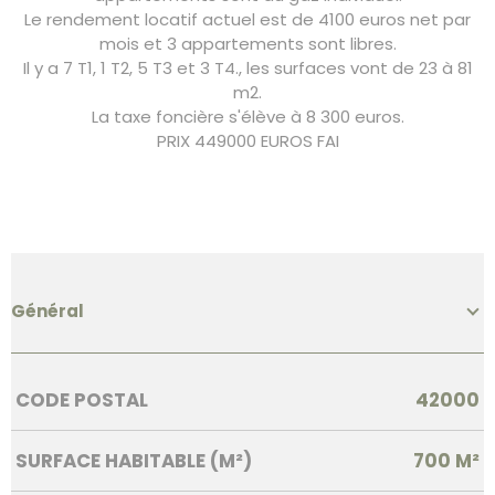
Le rendement locatif actuel est de 4100 euros net par
mois et 3 appartements sont libres.
Il y a 7 T1, 1 T2, 5 T3 et 3 T4., les surfaces vont de 23 à 81
m2.
La taxe foncière s'élève à 8 300 euros.
PRIX 449000 EUROS FAI
Général
Caractérisque
Valeurs
CODE POSTAL
42000
SURFACE HABITABLE (M²)
700 M²