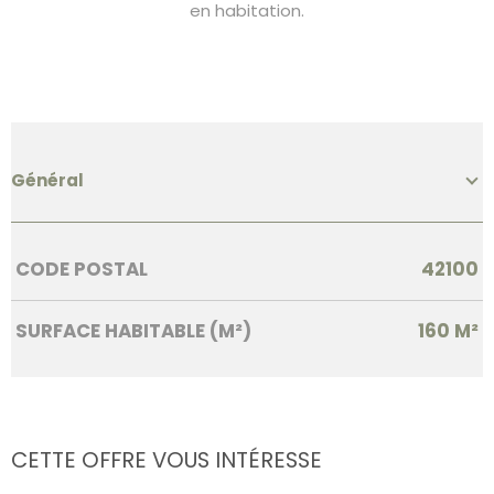
en habitation.
Général
Caractérisque
Valeurs
CODE POSTAL
42100
SURFACE HABITABLE (M²)
160 M²
CETTE OFFRE
VOUS INTÉRESSE