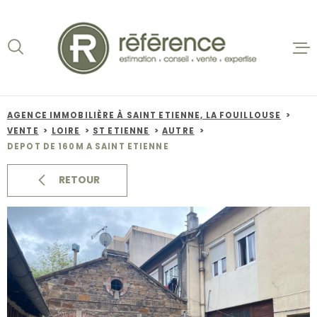
Aller
Aller
Aller
Aller
à
à
au
au
:
la
menu
contenu
recherche
principal
ACCUEIL
VENTES
AGENCE IMMOBILIÈRE À SAINT ETIENNE, LA FOUILLOUSE
VENTE
LOIRE
ST ETIENNE
AUTRE
BIENS VE
DEPOT DE 160M A SAINT ETIENNE
LOCATION
RETOUR
NOS AGEN
ESTIMATI
ALERTE E-