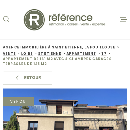
Aller
Aller
Aller
Aller
à
à
au
au
:
la
menu
contenu
recherche
principal
ACCUEIL
VENTES
AGENCE IMMOBILIÈRE À SAINT ETIENNE, LA FOUILLOUSE
VENTE
LOIRE
ST ETIENNE
APPARTEMENT
T7
BIENS VE
APPARTEMENT DE 161 M2 AVEC 4 CHAMBRES GARAGES
TERRASSES DE 125 M2
LOCATION
RETOUR
NOS AGEN
VENDU
ESTIMATI
ALERTE E-