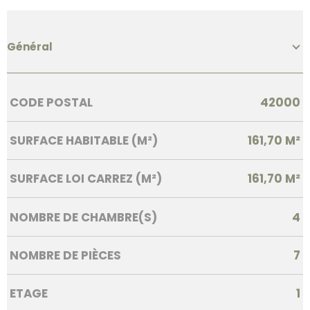
Général
Caractérisque
Valeurs
CODE POSTAL
42000
SURFACE HABITABLE (M²)
161,70 M²
SURFACE LOI CARREZ (M²)
161,70 M²
NOMBRE DE CHAMBRE(S)
4
NOMBRE DE PIÈCES
7
ETAGE
1