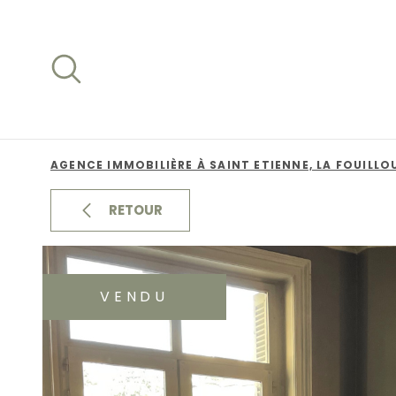
Aller
Aller
Aller
Aller
à
à
au
au
:
la
menu
contenu
recherche
principal
AGENCE IMMOBILIÈRE À SAINT ETIENNE, LA FOUILLO
RETOUR
VENDU