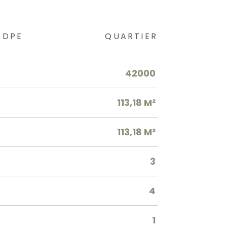
DPE
QUARTIER
42000
113,18 M²
113,18 M²
3
4
1