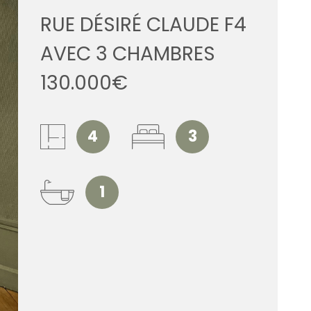
ESTIMATI
RUE DÉSIRÉ CLAUDE F4
AVEC 3 CHAMBRES
ALERTE E
130.000€
CONTACT
4
3
1