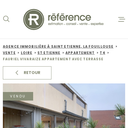
Aller
Aller
Aller
Aller
à
à
au
au
:
la
menu
contenu
recherche
principal
ACCUEIL
VENTES
AGENCE IMMOBILIÈRE À SAINT ETIENNE, LA FOUILLOUSE
VENTE
LOIRE
ST ETIENNE
APPARTEMENT
T4
BIENS VE
FAURIEL VIVARAIZE APPARTEMENT AVEC TERRASSE
LOCATION
RETOUR
NOS AGEN
VENDU
ESTIMATI
ALERTE E-