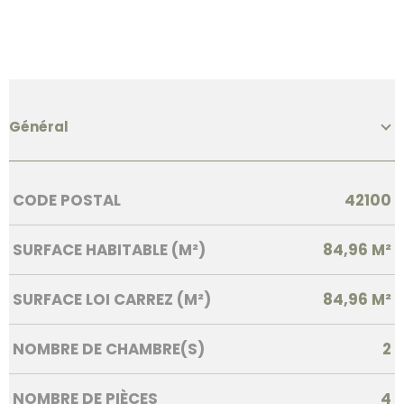
Général
Caractérisque
Valeurs
CODE POSTAL
42100
SURFACE HABITABLE (M²)
84,96 M²
SURFACE LOI CARREZ (M²)
84,96 M²
NOMBRE DE CHAMBRE(S)
2
NOMBRE DE PIÈCES
4