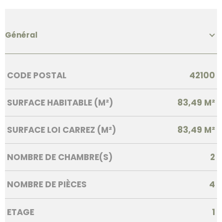
Général
Caractérisque
Valeurs
CODE POSTAL
42100
SURFACE HABITABLE (M²)
83,49 M²
SURFACE LOI CARREZ (M²)
83,49 M²
NOMBRE DE CHAMBRE(S)
2
NOMBRE DE PIÈCES
4
ETAGE
1