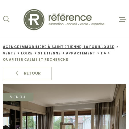
Aller
Aller
Aller
Aller
à
à
au
au
:
la
menu
contenu
recherche
principal
ACCUEIL
VENTES
AGENCE IMMOBILIÈRE À SAINT ETIENNE, LA FOUILLOUSE
VENTE
LOIRE
ST ETIENNE
APPARTEMENT
T4
BIENS VE
QUARTIER CALME ET RECHERCHE
LOCATION
RETOUR
NOS AGEN
VENDU
ESTIMATI
ALERTE E-