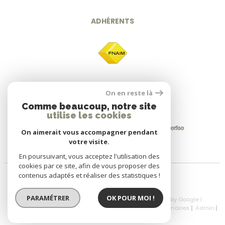
ADHÉRENTS
On en reste là
Comme beaucoup, notre site
utilise les cookies
On aimerait vous accompagner pendant
votre visite.
En poursuivant, vous acceptez l'utilisation des
cookies par ce site, afin de vous proposer des
contenus adaptés et réaliser des statistiques !
PARAMÉTRER
OK POUR MOI !
© 2026 | Tous droits réservés | Traduction powered by Google |
Nos Honoraires
Plan Du Site
Mentions Légales
Partenaires
Admin
Politique RGPD
Cookies