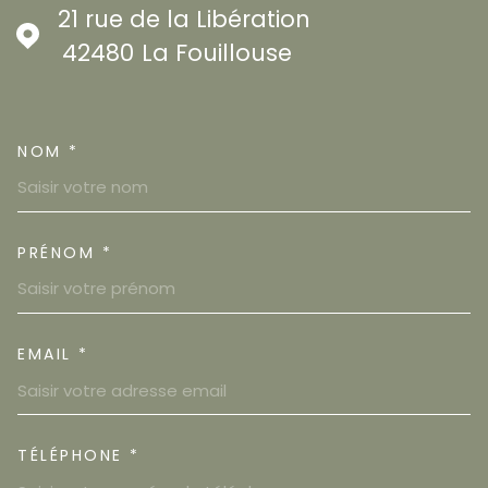
21 rue de la Libération
42480
La Fouillouse
NOM *
TRAD_MELTEM_VOSCOORDON
PRÉNOM *
EMAIL *
TÉLÉPHONE *