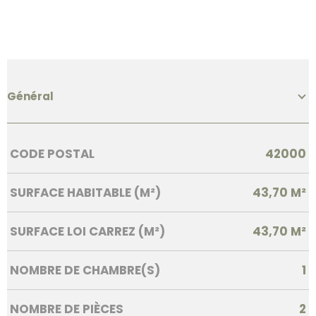
Général
Caractérisque
Valeurs
CODE POSTAL
42000
SURFACE HABITABLE (M²)
43,70 M²
SURFACE LOI CARREZ (M²)
43,70 M²
NOMBRE DE CHAMBRE(S)
1
NOMBRE DE PIÈCES
2