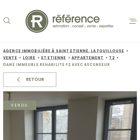
Aller
Aller
Aller
Aller
à
à
au
au
:
la
menu
contenu
recherche
principal
ACCUEIL
VENTES
AGENCE IMMOBILIÈRE À SAINT ETIENNE, LA FOUILLOUSE
VENTE
LOIRE
ST ETIENNE
APPARTEMENT
T2
BIENS VE
DANS IMMEUBLE REHABILITE F2 AVEC ASCENSEUR
LOCATION
RETOUR
NOS AGEN
VENDU
ESTIMATI
ALERTE E-