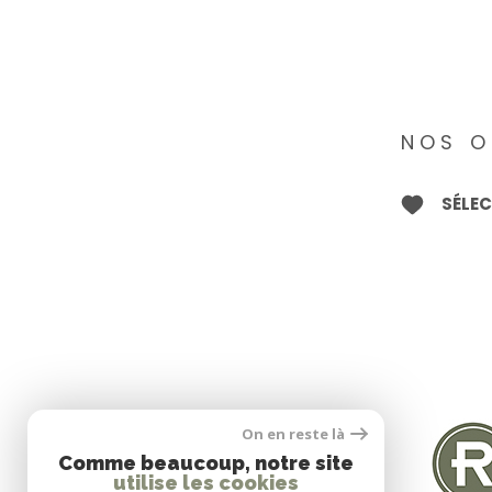
NOS O
SÉLE
SE CONNECTER
On en reste là
Comme beaucoup, notre site
utilise les cookies
Espace propriétaire