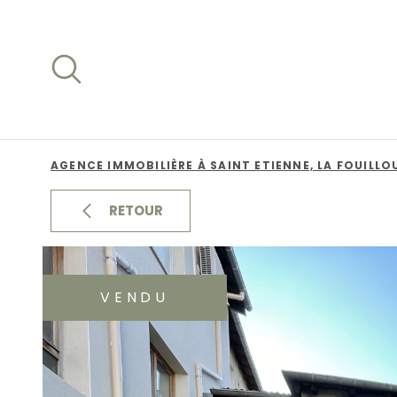
Aller
Aller
Aller
Aller
à
à
au
au
:
la
menu
contenu
recherche
principal
AGENCE IMMOBILIÈRE À SAINT ETIENNE, LA FOUILLO
RETOUR
VENDU