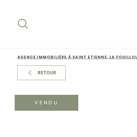
Aller
Aller
Aller
Aller
à
à
au
au
:
la
menu
contenu
recherche
principal
AGENCE IMMOBILIÈRE À SAINT ETIENNE, LA FOUILLO
RETOUR
VENDU