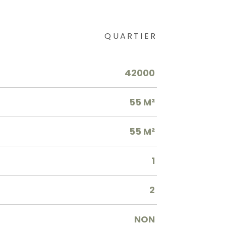
QUARTIER
42000
55 M²
55 M²
1
2
NON