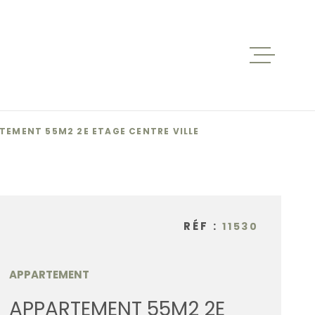
ACCUEIL
VENTES
TEMENT 55M2 2E ETAGE CENTRE VILLE
BIENS V
RÉF :
11530
LOCATIO
APPARTEMENT
NOS AGE
APPARTEMENT 55M2 2E