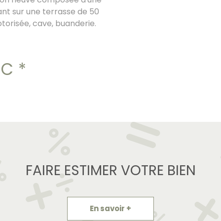
ant sur une terrasse de 50
orisée, cave, buanderie.
. Cette maison est aux
 . LOYER 1 500 euros HC,
C*
FAIRE ESTIMER VOTRE BIEN
En savoir +