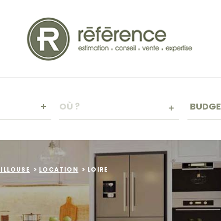
Budge
VILLE
BUDGE
RÉFÉRENCE
CRITÈ
SUPPL
Piscin
UILLOUSE
LOCATION
LOIRE
Terra