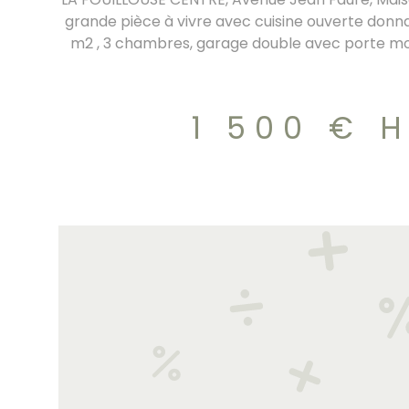
grande pièce à vivre avec cuisine ouverte donn
m2 , 3 chambres, garage double avec porte mot
Volets roulants électriques, pompe à chaleur
normes PMR avec son ascenseur. RT 2020, DPE/A
1 500 €
H