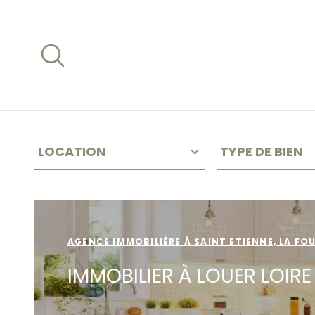
Aller
Aller
Aller
Aller
à
à
au
au
:
la
menu
contenu
recherche
principal
TYPE
TYPE
VOTRE
D'OFFRE
DE
LOCATION
TYPE DE BIEN
BIEN
REC
HER
Surface
Pièces
SURFACE
PIÈCES
CH
AGENCE IMMOBILIÈRE À SAINT ETIENNE, LA FO
E
IMMOBILIER À LOUER LOIRE