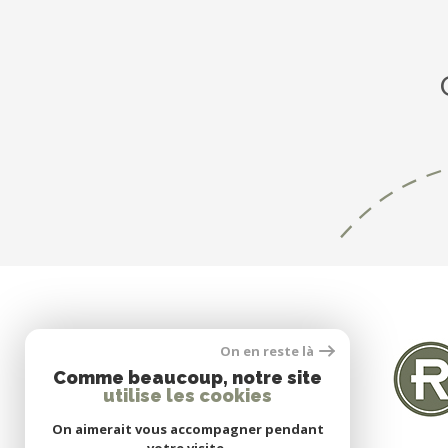
SE CONNECTER
On en reste là
Comme beaucoup, notre site
utilise les cookies
Espace propriétaire
On aimerait vous accompagner pendant