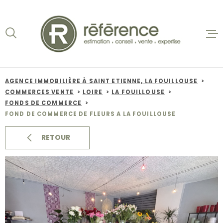
Aller
Aller
Aller
Aller
à
à
au
au
:
la
menu
contenu
recherche
principal
ACCUEIL
VENTES
AGENCE IMMOBILIÈRE À SAINT ETIENNE, LA FOUILLOUSE
COMMERCES VENTE
LOIRE
LA FOUILLOUSE
BIENS VE
FONDS DE COMMERCE
FOND DE COMMERCE DE FLEURS A LA FOUILLOUSE
LOCATION
RETOUR
NOS AGEN
ESTIMATI
ALERTE E-