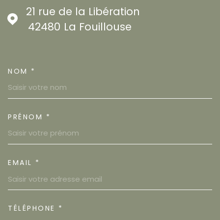
21 rue de la Libération
42480
La Fouillouse
NOM *
TRAD_MELTEM_VOSCOORDON
PRÉNOM *
EMAIL *
TÉLÉPHONE *