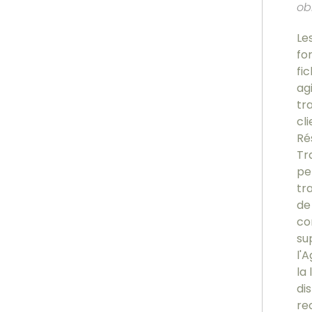
ob
Le
fo
fi
ag
tr
cl
Ré
Tr
pe
tr
de
co
su
l'
la 
di
re