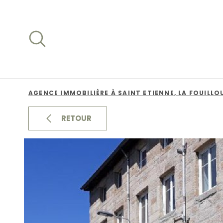
Aller
Aller
Aller
Aller
à
à
au
au
:
la
menu
contenu
recherche
principal
AGENCE IMMOBILIÈRE À SAINT ETIENNE, LA FOUILLO
RETOUR