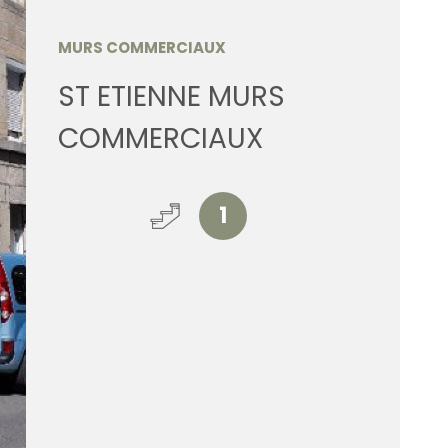
ESTIMATI
MURS COMMERCIAUX
ST ETIENNE MURS
ALERTE E
COMMERCIAUX
CONTACT
1