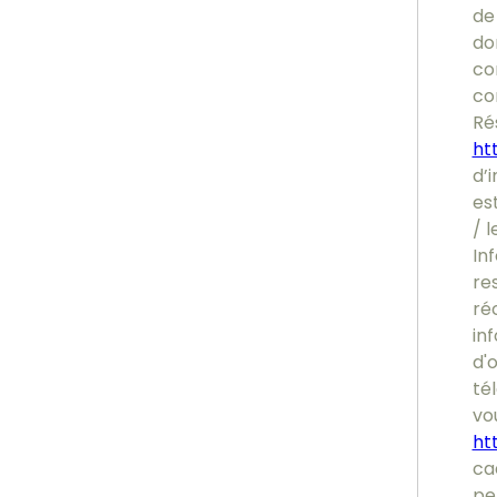
de 
do
co
co
Ré
htt
d’i
es
/ l
In
re
ré
inf
d'
tél
vou
ht
ca
pe