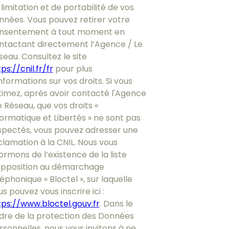
limitation et de portabilité de vos
nnées. Vous pouvez retirer votre
nsentement à tout moment en
ntactant directement l’Agence / Le
seau. Consultez le site
ps://cnil.fr/fr
pour plus
nformations sur vos droits. Si vous
timez, après avoir contacté l'Agence
e Réseau, que vos droits «
formatique et Libertés » ne sont pas
spectés, vous pouvez adresser une
clamation à la CNIL. Nous vous
ormons de l’existence de la liste
opposition au démarchage
éphonique « Bloctel », sur laquelle
s pouvez vous inscrire ici :
tps://www.bloctel.gouv.fr
. Dans le
dre de la protection des Données
rsonnelles, nous vous invitons à ne