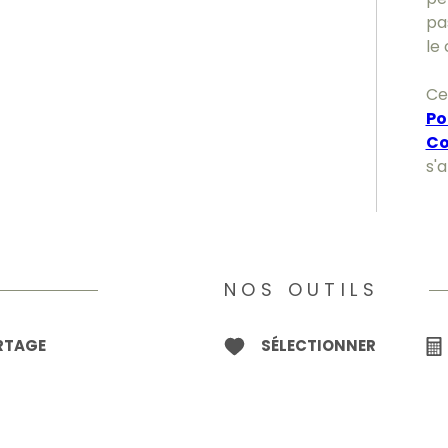
pa
le 
Ce
Po
Co
s'
NOS OUTILS
ARTAGE
SÉLECTIONNER