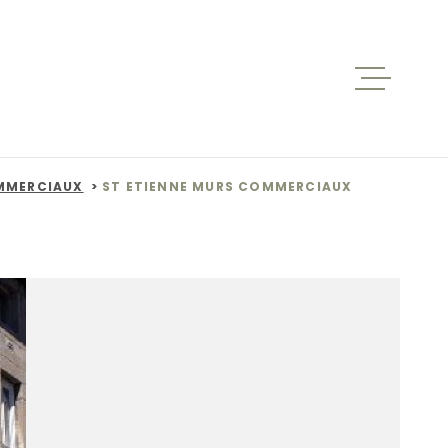
ACCUEIL
VENTES
MMERCIAUX
ST ETIENNE MURS COMMERCIAUX
BIENS V
LOCATIO
NOS AGE