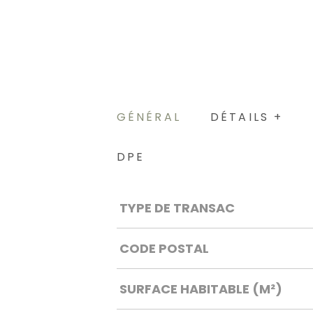
GÉNÉRAL
DÉTAILS +
DPE
Caractérisque
Valeurs
TYPE DE TRANSAC
CODE POSTAL
SURFACE HABITABLE (M²)